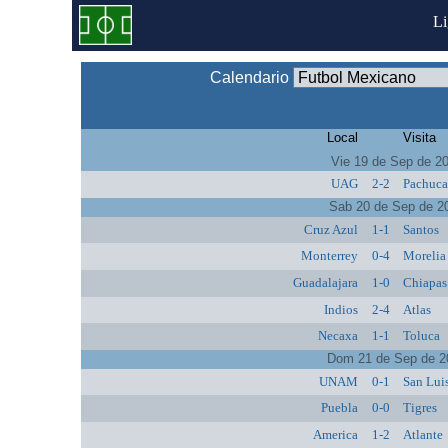
L
Calendario
Local
Visita
Vie 19 de Sep de 2
UAG
2-2
Pachuc
Sab 20 de Sep de 2
Cruz Azul
1-1
Santos
Monterrey
0-4
Morelia
Guadalajara
1-0
Chiapas
Indios
2-4
Atlas
Necaxa
1-1
Toluca
Dom 21 de Sep de 2
UNAM
0-1
San Lui
Puebla
0-0
Tigres
America
1-2
Atlante