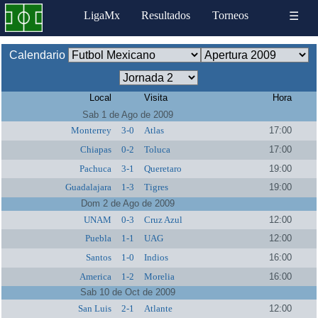
LigaMx
Resultados
Torneos
☰
Calendario
Local
Visita
Hora
Sab 1 de Ago de 2009
Monterrey
3-0
Atlas
17:00
Chiapas
0-2
Toluca
17:00
Pachuca
3-1
Queretaro
19:00
Guadalajara
1-3
Tigres
19:00
Dom 2 de Ago de 2009
UNAM
0-3
Cruz Azul
12:00
Puebla
1-1
UAG
12:00
Santos
1-0
Indios
16:00
America
1-2
Morelia
16:00
Sab 10 de Oct de 2009
San Luis
2-1
Atlante
12:00