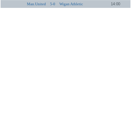
Man.United
5-0
Wigan Athletic
14:00