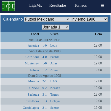
LigaMx
Resultados
Torneos
☰
Calendario
Local
Visita
Hora
Vie 31 de Jul de 1998
America
1-0
Leon
12:00
Sab 1 de Ago de 1998
Cruz Azul
4-0
Puebla
12:00
Monterrey
1-0
Atlas
12:00
Toluca
1-2
Atlante
12:00
Dom 2 de Ago de 1998
Morelia
2-1
UAG
12:00
UNAM
0-2
Necaxa
12:00
Pachuca
3-1
Tigres
12:00
Toros Neza
1-3
Celaya
12:00
Guadalajara
3-1
Santos
12:00