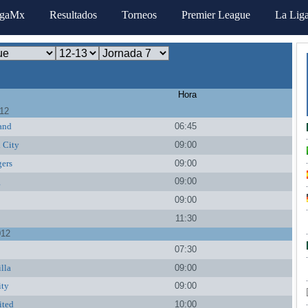
igaMx
Resultados
Torneos
Premier League
La Lig
Hora
012
and
06:45
 City
09:00
ers
09:00
g
09:00
09:00
11:30
012
07:30
lla
09:00
ity
09:00
ited
10:00