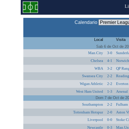
L
Calendario
Local
Visita
Sab 6 de Oct de 2
Man.City
3-0
Sunderl
Chelsea
4-1
Norwich
WBA
3-2
QP Rang
Swansea City
2-2
Readin
Wigan Athletic
2-2
Everton
West Ham United
1-3
Arsenal
Dom 7 de Oct de 2
Southampton
2-2
Fulham
Tottenham Hotspur
2-0
Aston Vi
Liverpool
0-0
Stoke C
Newcastle
0-3
Man.Un