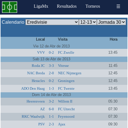
LigaMx
Resultados
Torneos
☰
Calendario
Local
Visita
Hora
Vie 12 de Abr de 2013
VVV
0-2
FC Zwolle
13:45
Sab 13 de Abr de 2013
Roda JC
3-3
Vitesse
11:45
NAC Breda
2-0
NEC Nijmegen
12:45
Heracles
0-2
Groningen
12:45
ADO Den Haag
1-3
FC Twente
13:45
Dom 14 de Abr de 2013
Heerenveen
3-2
Willem II
05:30
AZ
6-0
FC Utrecht
07:30
RKC Waalwijk
1-1
Feyenoord
07:30
PSV
2-3
Ajax
09:30