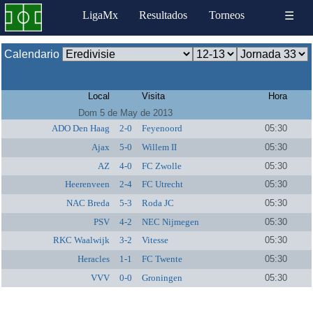
LigaMx
Resultados
Torneos
☰
Calendario
Local
Visita
Hora
Dom 5 de May de 2013
ADO Den Haag
2-0
Feyenoord
05:30
Ajax
5-0
Willem II
05:30
AZ
4-0
FC Zwolle
05:30
Heerenveen
2-4
FC Utrecht
05:30
NAC Breda
5-3
Roda JC
05:30
PSV
4-2
NEC Nijmegen
05:30
RKC Waalwijk
3-2
Vitesse
05:30
Heracles
1-1
FC Twente
05:30
VVV
0-0
Groningen
05:30