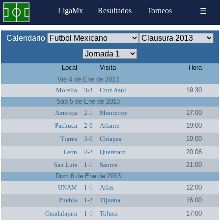
LigaMx
Resultados
Torneos
☰
Calendario
Local
Visita
Hora
Vie 4 de Ene de 2013
Morelia
3-3
Cruz Azul
19:30
Sab 5 de Ene de 2013
America
2-1
Monterrey
17:00
Pachuca
2-0
Atlante
19:00
Tigres
3-0
Chiapas
19:00
Leon
2-2
Queretaro
20:06
San Luis
1-1
Santos
21:00
Dom 6 de Ene de 2013
UNAM
1-1
Atlas
12:00
Puebla
1-2
Tijuana
16:00
Guadalajara
1-1
Toluca
17:00