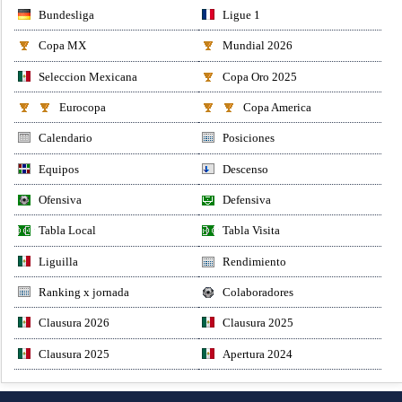
Bundesliga
Ligue 1
Copa MX
Mundial 2026
Seleccion Mexicana
Copa Oro 2025
Eurocopa
Copa America
Calendario
Posiciones
Equipos
Descenso
Ofensiva
Defensiva
Tabla Local
Tabla Visita
Liguilla
Rendimiento
Ranking x jornada
Colaboradores
Clausura 2026
Clausura 2025
Clausura 2025
Apertura 2024