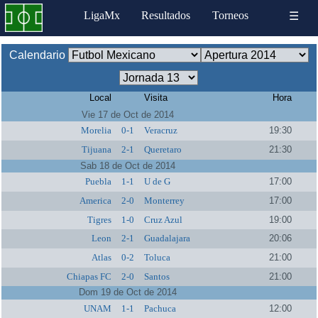
LigaMx
Resultados
Torneos
☰
Calendario
Local
Visita
Hora
Vie 17 de Oct de 2014
Morelia
0-1
Veracruz
19:30
Tijuana
2-1
Queretaro
21:30
Sab 18 de Oct de 2014
Puebla
1-1
U de G
17:00
America
2-0
Monterrey
17:00
Tigres
1-0
Cruz Azul
19:00
Leon
2-1
Guadalajara
20:06
Atlas
0-2
Toluca
21:00
Chiapas FC
2-0
Santos
21:00
Dom 19 de Oct de 2014
UNAM
1-1
Pachuca
12:00