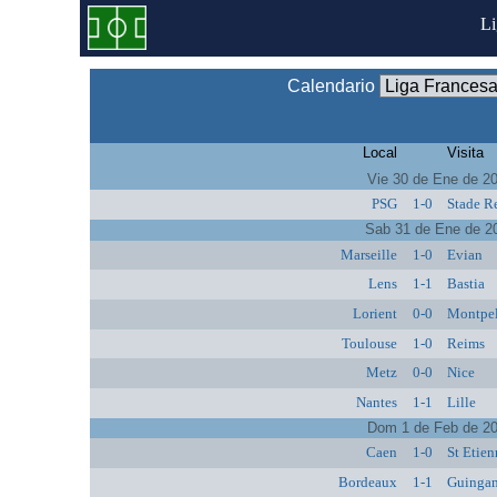
L
Calendario
Local
Visita
Vie 30 de Ene de 2
PSG
1-0
Stade R
Sab 31 de Ene de 2
Marseille
1-0
Evian
Lens
1-1
Bastia
Lorient
0-0
Montpel
Toulouse
1-0
Reims
Metz
0-0
Nice
Nantes
1-1
Lille
Dom 1 de Feb de 2
Caen
1-0
St Etien
Bordeaux
1-1
Guinga