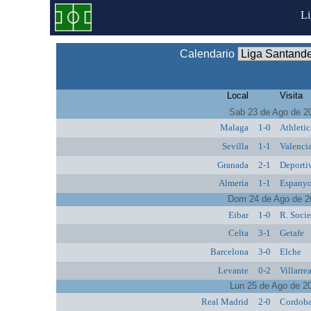
L
Calendario
Local
Visita
Sab 23 de Ago de 2
Malaga
1-0
Athletic
Sevilla
1-1
Valenci
Granada
2-1
Deporti
Almeria
1-1
Espanyo
Dom 24 de Ago de 2
Eibar
1-0
R. Soci
Celta
3-1
Getafe
Barcelona
3-0
Elche
Levante
0-2
Villarre
Lun 25 de Ago de 2
Real Madrid
2-0
Cordob