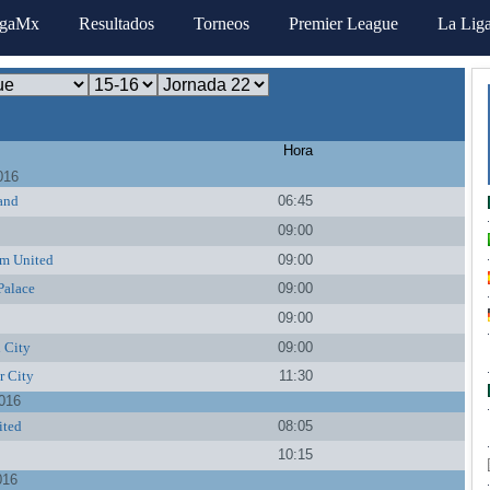
igaMx
Resultados
Torneos
Premier League
La Lig
Hora
016
and
06:45
09:00
m United
09:00
Palace
09:00
09:00
 City
09:00
r City
11:30
016
ited
08:05
10:15
016