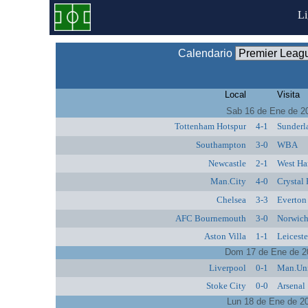
L
Calendario
Local
Visita
Sab 16 de Ene de 2
Tottenham Hotspur
4-1
Sunderl
Southampton
3-0
WBA
Newcastle
2-1
West Ha
Man.City
4-0
Crystal 
Chelsea
3-3
Everton
AFC Bournemouth
3-0
Norwich
Aston Villa
1-1
Leiceste
Dom 17 de Ene de 2
Liverpool
0-1
Man.Un
Stoke City
0-0
Arsenal
Lun 18 de Ene de 2