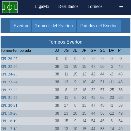
LigaMx
Resultados
Torneos
☰
Everton
Torneos del Everton
Partidos del Everton
Torneos Everton
Torneo-temporada
JJ
JG
JE
JP
GF
GC
DF
PT
EPL 26-27
0
0
0
0
0
0
0
0
EPL 25-26
38
13
10
15
47
50
-3
49
EPL 24-25
38
11
15
12
42
44
-2
48
EPL 23-24
38
13
9
16
40
51
-11
48
EPL 22-23
38
8
12
18
32
57
-25
36
EPL 21-22
38
11
6
21
43
66
-23
39
EPL 20-21
38
17
8
13
47
48
-1
59
EPL 19-20
38
13
10
15
44
56
-12
49
EPL 18-19
38
15
9
14
54
46
8
54
EPL 17-18
38
13
10
15
44
58
-14
49