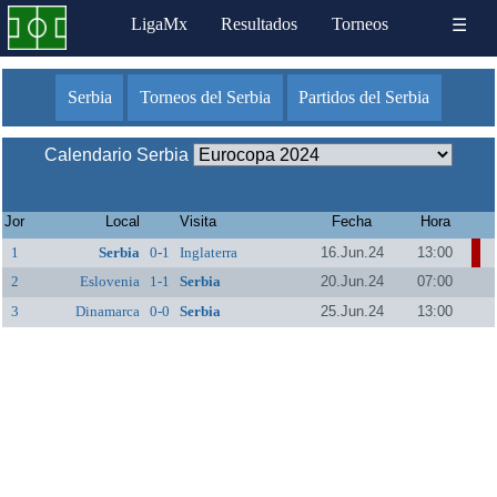
LigaMx
Resultados
Torneos
☰
Serbia
Torneos del Serbia
Partidos del Serbia
Calendario Serbia
Jor
Local
Visita
Fecha
Hora
1
Serbia
0-1
Inglaterra
16.Jun.24
13:00
2
Eslovenia
1-1
Serbia
20.Jun.24
07:00
3
Dinamarca
0-0
Serbia
25.Jun.24
13:00