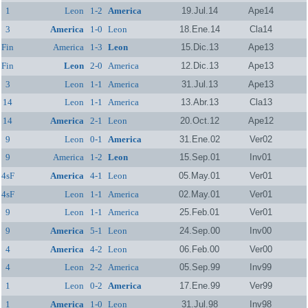
1
Leon
1-2
America
19.Jul.14
Ape14
3
America
1-0
Leon
18.Ene.14
Cla14
Fin
America
1-3
Leon
15.Dic.13
Ape13
Fin
Leon
2-0
America
12.Dic.13
Ape13
3
Leon
1-1
America
31.Jul.13
Ape13
14
Leon
1-1
America
13.Abr.13
Cla13
14
America
2-1
Leon
20.Oct.12
Ape12
9
Leon
0-1
America
31.Ene.02
Ver02
9
America
1-2
Leon
15.Sep.01
Inv01
4sF
America
4-1
Leon
05.May.01
Ver01
4sF
Leon
1-1
America
02.May.01
Ver01
9
Leon
1-1
America
25.Feb.01
Ver01
9
America
5-1
Leon
24.Sep.00
Inv00
4
America
4-2
Leon
06.Feb.00
Ver00
4
Leon
2-2
America
05.Sep.99
Inv99
1
Leon
0-2
America
17.Ene.99
Ver99
1
America
1-0
Leon
31.Jul.98
Inv98