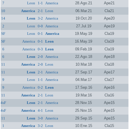
7
Leon
1-1
America
28.Ago.21
Ape21
10
America
2-1
Leon
06.Mar.21
Cla21
14
Leon
3-2
America
19.Oct.20
Ape20
2
Leon
0-0
America
27.Jul.19
Ape19
SF
Leon
0-1
America
19.May.19
Cla19
SF
America
0-1
Leon
16.May.19
Cla19
6
America
0-3
Leon
09.Feb.19
Cla19
6
Leon
2-0
America
22.Ago.18
Ape18
11
America
2-0
Leon
10.Mar.18
Cla18
11
Leon
2-1
America
27.Sep.17
Ape17
9
Leon
1-1
America
04.Mar.17
Cla17
9
America
0-2
Leon
17.Sep.16
Ape16
11
America
2-1
Leon
19.Mar.16
Cla16
4sF
Leon
2-1
America
28.Nov.15
Ape15
4sF
America
4-1
Leon
25.Nov.15
Ape15
11
Leon
3-0
America
29.Sep.15
Ape15
1
America
3-2
Leon
10.Ene.15
Cla15