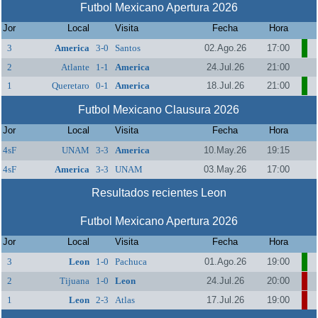
Futbol Mexicano Apertura 2026
Jor
Local
Visita
Fecha
Hora
3
America
3-0
Santos
02.Ago.26
17:00
2
Atlante
1-1
America
24.Jul.26
21:00
1
Queretaro
0-1
America
18.Jul.26
21:00
Futbol Mexicano Clausura 2026
Jor
Local
Visita
Fecha
Hora
4sF
UNAM
3-3
America
10.May.26
19:15
4sF
America
3-3
UNAM
03.May.26
17:00
Resultados recientes Leon
Futbol Mexicano Apertura 2026
Jor
Local
Visita
Fecha
Hora
3
Leon
1-0
Pachuca
01.Ago.26
19:00
2
Tijuana
1-0
Leon
24.Jul.26
20:00
1
Leon
2-3
Atlas
17.Jul.26
19:00