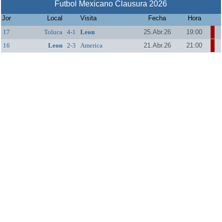
Futbol Mexicano Clausura 2026
Jor
Local
Visita
Fecha
Hora
17
Toluca
4-1
Leon
25.Abr.26
19:00
16
Leon
2-3
America
21.Abr.26
21:00