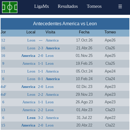
LigaMx
Resultados
Torneos
☰
Antecedentes America vs Leon
Jor
Local
Visita
Fecha
Torneo
12
Leon
---
America
17.Oct.26
Ape26
16
Leon
2-3
America
21.Abr.26
Cla26
16
America
2-0
Leon
01.Nov.25
Ape25
9
America
1-1
Leon
19.Feb.25
Cla25
11
Leon
1-1
America
05.Oct.24
Ape24
6
Leon
0-1
America
10.Feb.24
Cla24
4sF
America
2-0
Leon
02.Dic.23
Ape23
4sF
Leon
2-2
America
29.Nov.23
Ape23
6
America
1-1
Leon
26.Ago.23
Ape23
13
America
2-2
Leon
01.Abr.23
Cla23
6
Leon
3-2
America
31.Jul.22
Ape22
15
America
2-0
Leon
20.Abr.22
Cla22