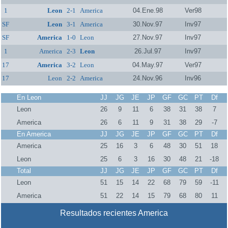
1
Leon
2-1
America
04.Ene.98
Ver98
SF
Leon
3-1
America
30.Nov.97
Inv97
SF
America
1-0
Leon
27.Nov.97
Inv97
1
America
2-3
Leon
26.Jul.97
Inv97
17
America
3-2
Leon
04.May.97
Ver97
17
Leon
2-2
America
24.Nov.96
Inv96
En Leon
JJ
JG
JE
JP
GF
GC
PT
Df
Leon
26
9
11
6
38
31
38
7
America
26
6
11
9
31
38
29
-7
En America
JJ
JG
JE
JP
GF
GC
PT
Df
America
25
16
3
6
48
30
51
18
Leon
25
6
3
16
30
48
21
-18
Total
JJ
JG
JE
JP
GF
GC
PT
Df
Leon
51
15
14
22
68
79
59
-11
America
51
22
14
15
79
68
80
11
Resultados recientes America