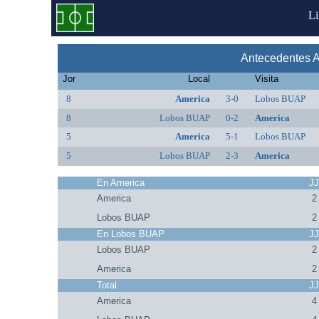
L
Antecedentes 
Jor
Local
Visita
8
America
3-0
Lobos BUAP
8
Lobos BUAP
0-2
America
5
America
5-1
Lobos BUAP
5
Lobos BUAP
2-3
America
En America
J
America
2
Lobos BUAP
2
En Lobos BUAP
J
Lobos BUAP
2
America
2
Total
J
America
4