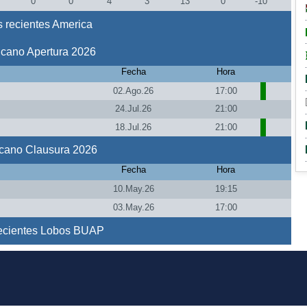
0
0
4
3
13
0
-10
 recientes America
icano Apertura 2026
Fecha
Hora
02.Ago.26
17:00
24.Jul.26
21:00
18.Jul.26
21:00
icano Clausura 2026
Fecha
Hora
10.May.26
19:15
03.May.26
17:00
recientes Lobos BUAP