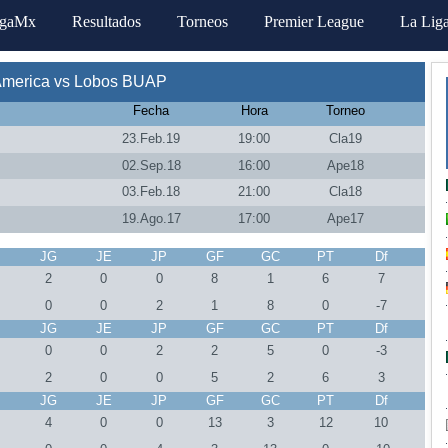
igaMx
Resultados
Torneos
Premier League
La Lig
America vs Lobos BUAP
Fecha
Hora
Torneo
23.Feb.19
19:00
Cla19
02.Sep.18
16:00
Ape18
03.Feb.18
21:00
Cla18
19.Ago.17
17:00
Ape17
J
JG
JE
JP
GF
GC
PT
Df
2
0
0
8
1
6
7
0
0
2
1
8
0
-7
J
JG
JE
JP
GF
GC
PT
Df
0
0
2
2
5
0
-3
2
0
0
5
2
6
3
J
JG
JE
JP
GF
GC
PT
Df
4
0
0
13
3
12
10