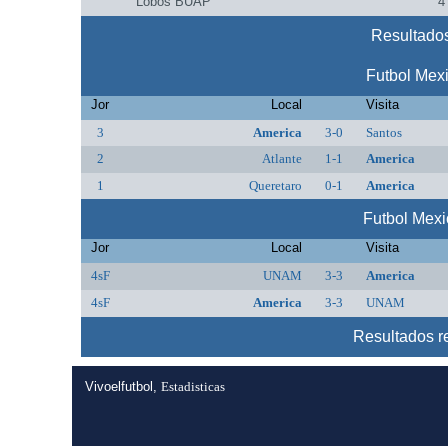
Lobos BUAP
4
Resultados
Futbol Mex
Jor
Local
Visita
3
America
3-0
Santos
2
Atlante
1-1
America
1
Queretaro
0-1
America
Futbol Mex
Jor
Local
Visita
4sF
UNAM
3-3
America
4sF
America
3-3
UNAM
Resultados 
Vivoelfutbol,
Estadisticas