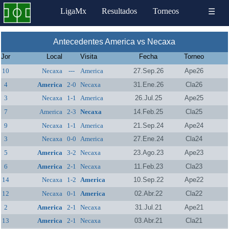
LigaMx
Resultados
Torneos
☰
Antecedentes America vs Necaxa
Jor
Local
Visita
Fecha
Torneo
10
Necaxa
---
America
27.Sep.26
Ape26
4
America
2-0
Necaxa
31.Ene.26
Cla26
3
Necaxa
1-1
America
26.Jul.25
Ape25
7
America
2-3
Necaxa
14.Feb.25
Cla25
9
Necaxa
1-1
America
21.Sep.24
Ape24
3
Necaxa
0-0
America
27.Ene.24
Cla24
5
America
3-2
Necaxa
23.Ago.23
Ape23
6
America
2-1
Necaxa
11.Feb.23
Cla23
14
Necaxa
1-2
America
10.Sep.22
Ape22
12
Necaxa
0-1
America
02.Abr.22
Cla22
2
America
2-1
Necaxa
31.Jul.21
Ape21
13
America
2-1
Necaxa
03.Abr.21
Cla21