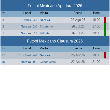
Futbol Mexicano Apertura 2026
Jor
Local
Visita
Fecha
Hora
3
Toluca
3-1
Necaxa
02.Ago.26
19:00
2
Necaxa
2-1
Monterrey
26.Jul.26
17:00
1
Necaxa
2-1
Atlante
16.Jul.26
19:00
Futbol Mexicano Clausura 2026
Jor
Local
Visita
Fecha
Hora
17
Cruz Azul
4-1
Necaxa
26.Abr.26
19:00
16
Necaxa
0-0
Guadalajara
22.Abr.26
21:00