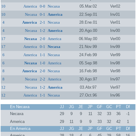
10
America
0-0
Necaxa
05.Mar.02
Ver02
10
Necaxa
0-1
America
22.Sep.01
Inv01
4
America
2-1
Necaxa
28.Ene.01
Ver01
4
Necaxa
1-2
America
20.Ago.00
Inv00
17
Necaxa
2-0
America
06.May.00
Ver00
17
America
0-1
Necaxa
21.Nov.99
Inv99
6
America
1-1
Necaxa
24.Feb.99
Ver99
6
Necaxa
1-0
America
05.Sep.98
Inv98
8
America
2-0
Necaxa
16.Feb.98
Ver98
8
Necaxa
2-2
America
30.Ago.97
Inv97
12
Necaxa
1-2
America
03.Abr.97
Ver97
12
America
1-1
Necaxa
27.Oct.96
Inv96
En Necaxa
JJ
JG
JE
JP
GF
GC
PT
Df
Necaxa
29
9
9
11
32
33
36
-1
America
29
11
9
9
33
32
42
1
En America
JJ
JG
JE
JP
GF
GC
PT
Df
America
28
18
4
6
45
29
58
16