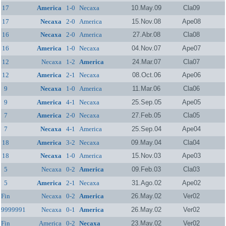
17
America
1-0
Necaxa
10.May.09
Cla09
17
Necaxa
2-0
America
15.Nov.08
Ape08
16
Necaxa
2-0
America
27.Abr.08
Cla08
16
America
1-0
Necaxa
04.Nov.07
Ape07
12
Necaxa
1-2
America
24.Mar.07
Cla07
12
America
2-1
Necaxa
08.Oct.06
Ape06
9
Necaxa
1-0
America
11.Mar.06
Cla06
9
America
4-1
Necaxa
25.Sep.05
Ape05
7
America
2-0
Necaxa
27.Feb.05
Cla05
7
Necaxa
4-1
America
25.Sep.04
Ape04
18
America
3-2
Necaxa
09.May.04
Cla04
18
Necaxa
1-0
America
15.Nov.03
Ape03
5
Necaxa
0-2
America
09.Feb.03
Cla03
5
America
2-1
Necaxa
31.Ago.02
Ape02
Fin
Necaxa
0-2
America
26.May.02
Ver02
9999991
Necaxa
0-1
America
26.May.02
Ver02
Fin
America
0-2
Necaxa
23.May.02
Ver02