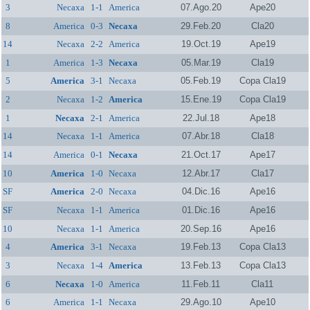
3
Necaxa
1-1
America
07.Ago.20
Ape20
8
America
0-3
Necaxa
29.Feb.20
Cla20
14
Necaxa
2-2
America
19.Oct.19
Ape19
1
America
1-3
Necaxa
05.Mar.19
Cla19
5
America
3-1
Necaxa
05.Feb.19
Copa Cla19
2
Necaxa
1-2
America
15.Ene.19
Copa Cla19
1
Necaxa
2-1
America
22.Jul.18
Ape18
14
Necaxa
1-1
America
07.Abr.18
Cla18
14
America
0-1
Necaxa
21.Oct.17
Ape17
10
America
1-0
Necaxa
12.Abr.17
Cla17
SF
America
2-0
Necaxa
04.Dic.16
Ape16
SF
Necaxa
1-1
America
01.Dic.16
Ape16
10
Necaxa
1-1
America
20.Sep.16
Ape16
4
America
3-1
Necaxa
19.Feb.13
Copa Cla13
3
Necaxa
1-4
America
13.Feb.13
Copa Cla13
6
Necaxa
1-0
America
11.Feb.11
Cla11
6
America
1-1
Necaxa
29.Ago.10
Ape10