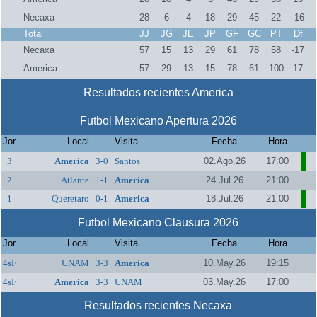
Necaxa
28
6
4
18
29
45
22
-16
Total
JJ
JG
JE
JP
GF
GC
PT
Df
Necaxa
57
15
13
29
61
78
58
-17
America
57
29
13
15
78
61
100
17
Resultados recientes America
Futbol Mexicano Apertura 2026
Jor
Local
Visita
Fecha
Hora
3
America
3-0
Santos
02.Ago.26
17:00
2
Atlante
1-1
America
24.Jul.26
21:00
1
Queretaro
0-1
America
18.Jul.26
21:00
Futbol Mexicano Clausura 2026
Jor
Local
Visita
Fecha
Hora
4sF
UNAM
3-3
America
10.May.26
19:15
4sF
America
3-3
UNAM
03.May.26
17:00
Resultados recientes Necaxa