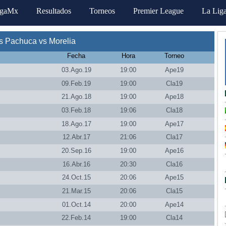
igaMx
Resultados
Torneos
Premier League
La Lig
s Pachuca vs Morelia
Fecha
Hora
Torneo
03.Ago.19
19:00
Ape19
09.Feb.19
19:00
Cla19
21.Ago.18
19:00
Ape18
03.Feb.18
19:06
Cla18
18.Ago.17
19:00
Ape17
12.Abr.17
21:06
Cla17
20.Sep.16
19:00
Ape16
16.Abr.16
20:30
Cla16
24.Oct.15
20:06
Ape15
21.Mar.15
20:06
Cla15
01.Oct.14
20:00
Ape14
22.Feb.14
19:00
Cla14