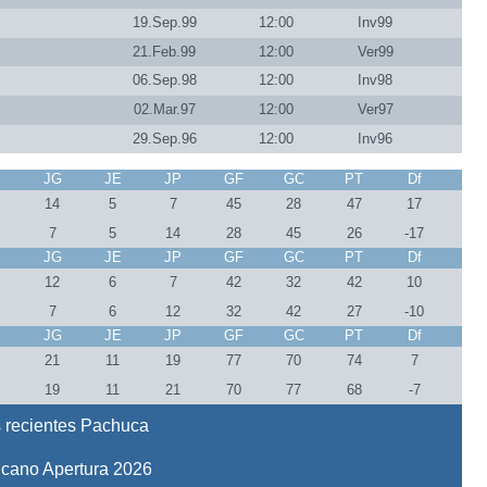
19.Sep.99
12:00
Inv99
21.Feb.99
12:00
Ver99
06.Sep.98
12:00
Inv98
02.Mar.97
12:00
Ver97
29.Sep.96
12:00
Inv96
J
JG
JE
JP
GF
GC
PT
Df
6
14
5
7
45
28
47
17
6
7
5
14
28
45
26
-17
J
JG
JE
JP
GF
GC
PT
Df
5
12
6
7
42
32
42
10
5
7
6
12
32
42
27
-10
J
JG
JE
JP
GF
GC
PT
Df
1
21
11
19
77
70
74
7
1
19
11
21
70
77
68
-7
 recientes Pachuca
icano Apertura 2026