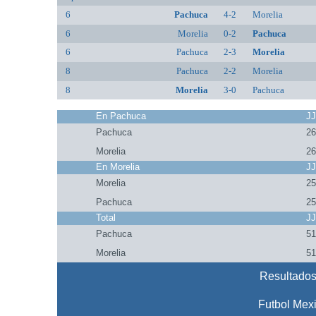
6
Pachuca
4-2
Morelia
6
Morelia
0-2
Pachuca
6
Pachuca
2-3
Morelia
8
Pachuca
2-2
Morelia
8
Morelia
3-0
Pachuca
En Pachuca
J
Pachuca
2
Morelia
2
En Morelia
J
Morelia
2
Pachuca
2
Total
J
Pachuca
5
Morelia
5
Resultados
Futbol Mex