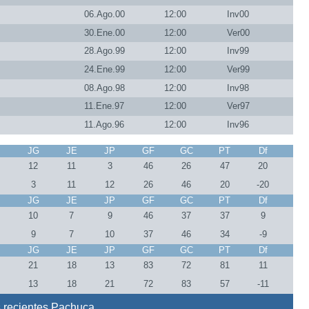
06.Ago.00
12:00
Inv00
30.Ene.00
12:00
Ver00
28.Ago.99
12:00
Inv99
24.Ene.99
12:00
Ver99
08.Ago.98
12:00
Inv98
11.Ene.97
12:00
Ver97
11.Ago.96
12:00
Inv96
J
JG
JE
JP
GF
GC
PT
Df
6
12
11
3
46
26
47
20
6
3
11
12
26
46
20
-20
J
JG
JE
JP
GF
GC
PT
Df
6
10
7
9
46
37
37
9
6
9
7
10
37
46
34
-9
J
JG
JE
JP
GF
GC
PT
Df
2
21
18
13
83
72
81
11
2
13
18
21
72
83
57
-11
 recientes Pachuca