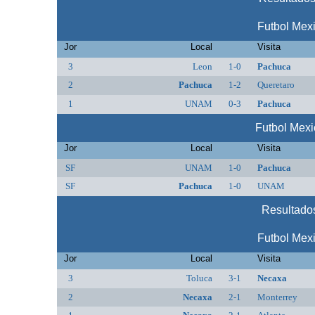
Futbol Mex
Jor
Local
Visita
3
Leon
1-0
Pachuca
2
Pachuca
1-2
Queretaro
1
UNAM
0-3
Pachuca
Futbol Mex
Jor
Local
Visita
SF
UNAM
1-0
Pachuca
SF
Pachuca
1-0
UNAM
Resultado
Futbol Mex
Jor
Local
Visita
3
Toluca
3-1
Necaxa
2
Necaxa
2-1
Monterrey