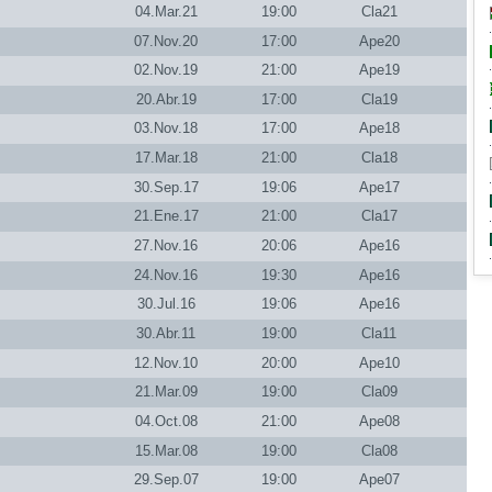
04.Mar.21
19:00
Cla21
07.Nov.20
17:00
Ape20
02.Nov.19
21:00
Ape19
20.Abr.19
17:00
Cla19
03.Nov.18
17:00
Ape18
17.Mar.18
21:00
Cla18
30.Sep.17
19:06
Ape17
21.Ene.17
21:00
Cla17
27.Nov.16
20:06
Ape16
24.Nov.16
19:30
Ape16
30.Jul.16
19:06
Ape16
30.Abr.11
19:00
Cla11
12.Nov.10
20:00
Ape10
21.Mar.09
19:00
Cla09
04.Oct.08
21:00
Ape08
15.Mar.08
19:00
Cla08
29.Sep.07
19:00
Ape07