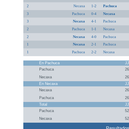
2
Necaxa
1-2
Pachuca
3
Pachuca
0-4
Necaxa
3
Necaxa
4-1
Pachuca
2
Pachuca
1-1
Necaxa
2
Necaxa
4-0
Pachuca
1
Necaxa
2-1
Pachuca
1
Pachuca
2-2
Necaxa
En Pachuca
J
Pachuca
2
Necaxa
2
En Necaxa
J
Necaxa
2
Pachuca
2
Total
J
Pachuca
5
Necaxa
5
Resultados