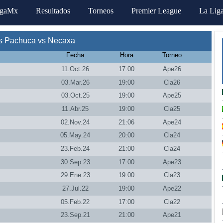
igaMx
Resultados
Torneos
Premier League
La Lig
s Pachuca vs Necaxa
Fecha
Hora
Torneo
11.Oct.26
17:00
Ape26
03.Mar.26
19:00
Cla26
03.Oct.25
19:00
Ape25
11.Abr.25
19:00
Cla25
02.Nov.24
21:06
Ape24
05.May.24
20:00
Cla24
23.Feb.24
21:00
Cla24
30.Sep.23
17:00
Ape23
29.Ene.23
19:00
Cla23
27.Jul.22
19:00
Ape22
05.Feb.22
17:00
Cla22
23.Sep.21
21:00
Ape21