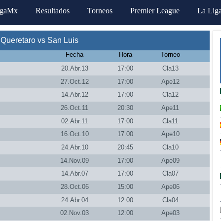
igaMx
Resultados
Torneos
Premier League
La Lig
Queretaro vs San Luis
Fecha
Hora
Torneo
20.Abr.13
17:00
Cla13
27.Oct.12
17:00
Ape12
14.Abr.12
17:00
Cla12
26.Oct.11
20:30
Ape11
02.Abr.11
17:00
Cla11
16.Oct.10
17:00
Ape10
24.Abr.10
20:45
Cla10
14.Nov.09
17:00
Ape09
14.Abr.07
17:00
Cla07
28.Oct.06
15:00
Ape06
24.Abr.04
12:00
Cla04
02.Nov.03
12:00
Ape03