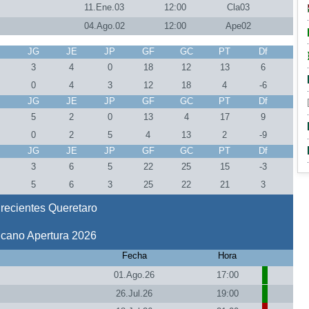
11.Ene.03
12:00
Cla03
04.Ago.02
12:00
Ape02
J
JG
JE
JP
GF
GC
PT
Df
3
4
0
18
12
13
6
0
4
3
12
18
4
-6
J
JG
JE
JP
GF
GC
PT
Df
5
2
0
13
4
17
9
0
2
5
4
13
2
-9
J
JG
JE
JP
GF
GC
PT
Df
4
3
6
5
22
25
15
-3
4
5
6
3
25
22
21
3
recientes Queretaro
icano Apertura 2026
Fecha
Hora
01.Ago.26
17:00
26.Jul.26
19:00