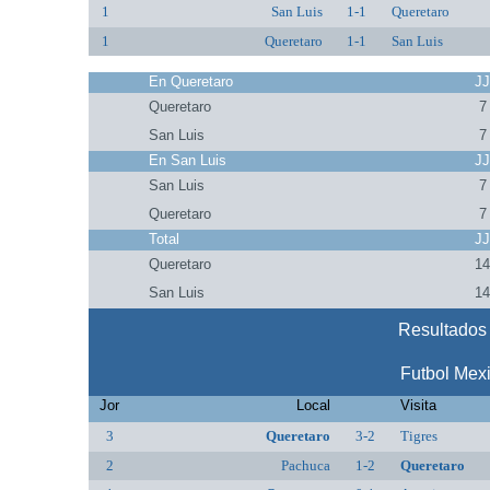
1
San Luis
1-1
Queretaro
1
Queretaro
1-1
San Luis
En Queretaro
J
Queretaro
7
San Luis
7
En San Luis
J
San Luis
7
Queretaro
7
Total
J
Queretaro
1
San Luis
1
Resultados 
Futbol Mex
Jor
Local
Visita
3
Queretaro
3-2
Tigres
2
Pachuca
1-2
Queretaro