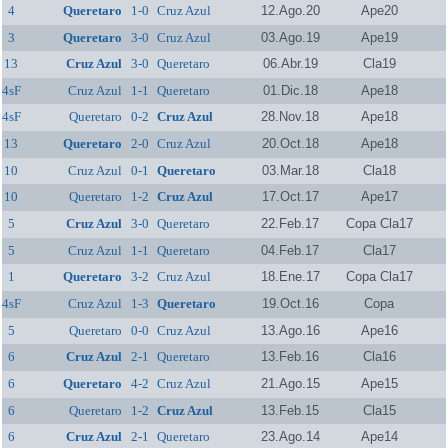
4
Queretaro
1-0
Cruz Azul
12.Ago.20
Ape20
3
Queretaro
3-0
Cruz Azul
03.Ago.19
Ape19
13
Cruz Azul
3-0
Queretaro
06.Abr.19
Cla19
4sF
Cruz Azul
1-1
Queretaro
01.Dic.18
Ape18
4sF
Queretaro
0-2
Cruz Azul
28.Nov.18
Ape18
13
Queretaro
2-0
Cruz Azul
20.Oct.18
Ape18
10
Cruz Azul
0-1
Queretaro
03.Mar.18
Cla18
10
Queretaro
1-2
Cruz Azul
17.Oct.17
Ape17
5
Cruz Azul
3-0
Queretaro
22.Feb.17
Copa Cla17
5
Cruz Azul
1-1
Queretaro
04.Feb.17
Cla17
1
Queretaro
3-2
Cruz Azul
18.Ene.17
Copa Cla17
4sF
Cruz Azul
1-3
Queretaro
19.Oct.16
Copa
5
Queretaro
0-0
Cruz Azul
13.Ago.16
Ape16
6
Cruz Azul
2-1
Queretaro
13.Feb.16
Cla16
6
Queretaro
4-2
Cruz Azul
21.Ago.15
Ape15
6
Queretaro
1-2
Cruz Azul
13.Feb.15
Cla15
6
Cruz Azul
2-1
Queretaro
23.Ago.14
Ape14