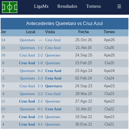
LigaMx
Resultados
Torneos
☰
Antecedentes Queretaro vs Cruz Azul
Jor
Local
Visita
Fecha
Torneo
14
Queretaro
---
Cruz Azul
25.Oct.26
Ape26
16
Queretaro
1-1
Cruz Azul
21.Abr.26
Cla26
10
Cruz Azul
2-2
Queretaro
24.Sep.25
Ape25
8
Cruz Azul
1-0
Queretaro
23.Feb.25
Cla25
5
Queretaro
0-2
Cruz Azul
23.Ago.24
Ape24
5
Queretaro
1-3
Cruz Azul
02.Feb.24
Cla24
9
Cruz Azul
1-3
Queretaro
24.Sep.23
Ape23
4
Queretaro
2-2
Cruz Azul
29.Mar.23
Cla23
11
Cruz Azul
2-1
Queretaro
27.Ago.22
Ape22
15
Queretaro
0-1
Cruz Azul
21.Abr.22
Cla22
9
Cruz Azul
2-0
Queretaro
19.Sep.21
Ape21
4
Cruz Azul
4-1
Queretaro
30.Ene.21
Cla21