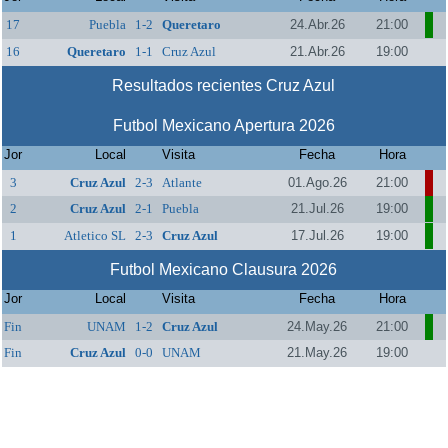
17
Puebla
1-2
Queretaro
24.Abr.26
21:00
16
Queretaro
1-1
Cruz Azul
21.Abr.26
19:00
Resultados recientes Cruz Azul
Futbol Mexicano Apertura 2026
Jor
Local
Visita
Fecha
Hora
3
Cruz Azul
2-3
Atlante
01.Ago.26
21:00
2
Cruz Azul
2-1
Puebla
21.Jul.26
19:00
1
Atletico SL
2-3
Cruz Azul
17.Jul.26
19:00
Futbol Mexicano Clausura 2026
Jor
Local
Visita
Fecha
Hora
Fin
UNAM
1-2
Cruz Azul
24.May.26
21:00
Fin
Cruz Azul
0-0
UNAM
21.May.26
19:00