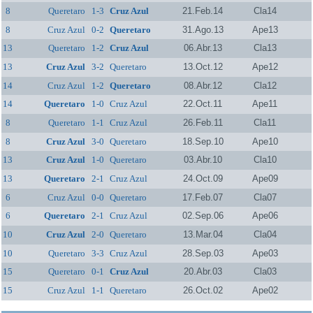
8
Queretaro
1-3
Cruz Azul
21.Feb.14
Cla14
8
Cruz Azul
0-2
Queretaro
31.Ago.13
Ape13
13
Queretaro
1-2
Cruz Azul
06.Abr.13
Cla13
13
Cruz Azul
3-2
Queretaro
13.Oct.12
Ape12
14
Cruz Azul
1-2
Queretaro
08.Abr.12
Cla12
14
Queretaro
1-0
Cruz Azul
22.Oct.11
Ape11
8
Queretaro
1-1
Cruz Azul
26.Feb.11
Cla11
8
Cruz Azul
3-0
Queretaro
18.Sep.10
Ape10
13
Cruz Azul
1-0
Queretaro
03.Abr.10
Cla10
13
Queretaro
2-1
Cruz Azul
24.Oct.09
Ape09
6
Cruz Azul
0-0
Queretaro
17.Feb.07
Cla07
6
Queretaro
2-1
Cruz Azul
02.Sep.06
Ape06
10
Cruz Azul
2-0
Queretaro
13.Mar.04
Cla04
10
Queretaro
3-3
Cruz Azul
28.Sep.03
Ape03
15
Queretaro
0-1
Cruz Azul
20.Abr.03
Cla03
15
Cruz Azul
1-1
Queretaro
26.Oct.02
Ape02