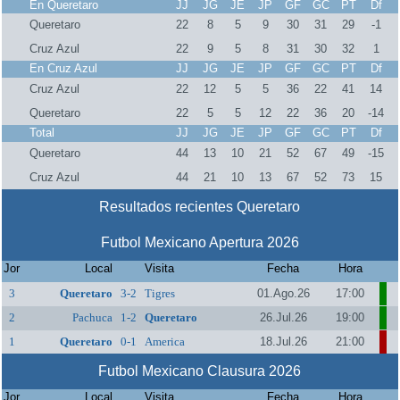
En Queretaro
JJ
JG
JE
JP
GF
GC
PT
Df
Queretaro
22
8
5
9
30
31
29
-1
Cruz Azul
22
9
5
8
31
30
32
1
En Cruz Azul
JJ
JG
JE
JP
GF
GC
PT
Df
Cruz Azul
22
12
5
5
36
22
41
14
Queretaro
22
5
5
12
22
36
20
-14
Total
JJ
JG
JE
JP
GF
GC
PT
Df
Queretaro
44
13
10
21
52
67
49
-15
Cruz Azul
44
21
10
13
67
52
73
15
Resultados recientes Queretaro
Futbol Mexicano Apertura 2026
Jor
Local
Visita
Fecha
Hora
3
Queretaro
3-2
Tigres
01.Ago.26
17:00
2
Pachuca
1-2
Queretaro
26.Jul.26
19:00
1
Queretaro
0-1
America
18.Jul.26
21:00
Futbol Mexicano Clausura 2026
Jor
Local
Visita
Fecha
Hora