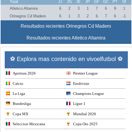
Total
JJ
JG
JE
JP
GF
GC
PT
Df
Atletico Altamira
6
2
3
1
7
6
9
1
Orinegros Cd Madero
6
1
3
2
6
7
6
-1
Resultados recientes Orinegros Cd Madero
Resultados recientes Atletico Altamira
⚽ Explora mas contenido en vivoelfutbol ⚽
Apertura 2026
Premier League
Calcio
Eredivisie
La Liga
Champions League
Bundesliga
Ligue 1
Copa MX
Mundial 2026
Seleccion Mexicana
Copa Oro 2025