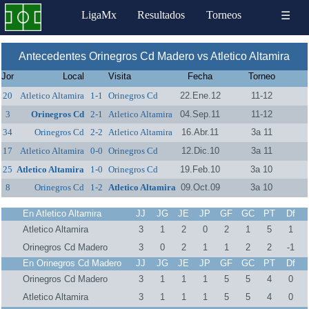
LigaMx
Resultados
Torneos
☰
Antecedentes Orinegros Cd Madero vs Atletico Altamira
Jor
Local
Visita
Fecha
Torneo
20
Atletico Altamira
1-1
Orinegros Cd
22.Ene.12
11-12
Madero
3
Orinegros Cd
2-1
Atletico Altamira
04.Sep.11
11-12
Madero
34
Orinegros Cd
2-2
Atletico Altamira
16.Abr.11
3a 11
Madero
17
Atletico Altamira
0-0
Orinegros Cd
12.Dic.10
3a 11
Madero
25
Atletico Altamira
1-0
Orinegros Cd
19.Feb.10
3a 10
Madero
8
Orinegros Cd
1-2
Atletico Altamira
09.Oct.09
3a 10
Madero
En Atletico Altamira
JJ
JG
JE
JP
GF
GC
PT
Df
Atletico Altamira
3
1
2
0
2
1
5
1
Orinegros Cd Madero
3
0
2
1
1
2
2
-1
En Orinegros Cd Madero
JJ
JG
JE
JP
GF
GC
PT
Df
Orinegros Cd Madero
3
1
1
1
5
5
4
0
Atletico Altamira
3
1
1
1
5
5
4
0