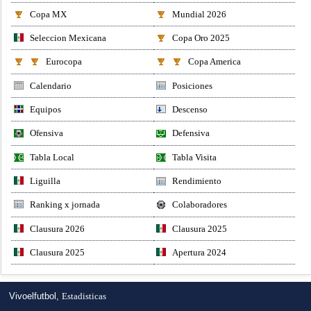
Copa MX
Mundial 2026
Seleccion Mexicana
Copa Oro 2025
Eurocopa
Copa America
Calendario
Posiciones
Equipos
Descenso
Ofensiva
Defensiva
Tabla Local
Tabla Visita
Liguilla
Rendimiento
Ranking x jornada
Colaboradores
Clausura 2026
Clausura 2025
Clausura 2025
Apertura 2024
Vivoelfutbol,
Estadisticas