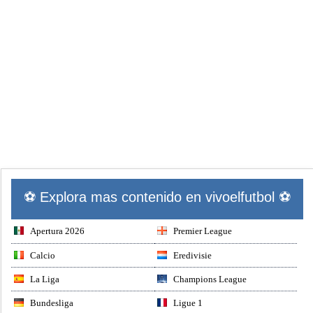
⚽ Explora mas contenido en vivoelfutbol ⚽
Apertura 2026
Premier League
Calcio
Eredivisie
La Liga
Champions League
Bundesliga
Ligue 1