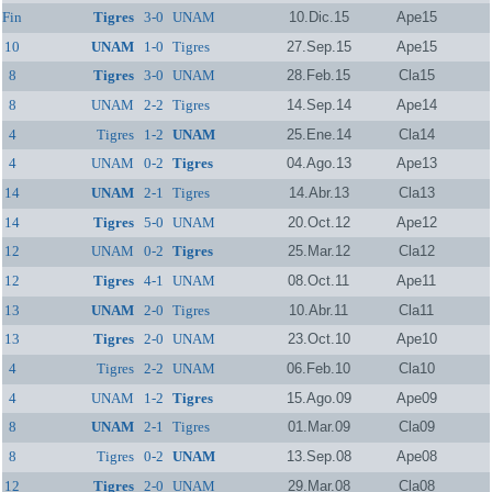
Fin
Tigres
3-0
UNAM
10.Dic.15
Ape15
10
UNAM
1-0
Tigres
27.Sep.15
Ape15
8
Tigres
3-0
UNAM
28.Feb.15
Cla15
8
UNAM
2-2
Tigres
14.Sep.14
Ape14
4
Tigres
1-2
UNAM
25.Ene.14
Cla14
4
UNAM
0-2
Tigres
04.Ago.13
Ape13
14
UNAM
2-1
Tigres
14.Abr.13
Cla13
14
Tigres
5-0
UNAM
20.Oct.12
Ape12
12
UNAM
0-2
Tigres
25.Mar.12
Cla12
12
Tigres
4-1
UNAM
08.Oct.11
Ape11
13
UNAM
2-0
Tigres
10.Abr.11
Cla11
13
Tigres
2-0
UNAM
23.Oct.10
Ape10
4
Tigres
2-2
UNAM
06.Feb.10
Cla10
4
UNAM
1-2
Tigres
15.Ago.09
Ape09
8
UNAM
2-1
Tigres
01.Mar.09
Cla09
8
Tigres
0-2
UNAM
13.Sep.08
Ape08
12
Tigres
2-0
UNAM
29.Mar.08
Cla08