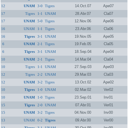
12
UNAM
3-0
Tigres
14.Oct.07
Ape07
17
Tigres
1-1
UNAM
28.Abr.07
Cla07
17
UNAM
5-0
Tigres
12.Nov.06
Ape06
16
UNAM
1-1
Tigres
23.Abr.06
Cla06
16
Tigres
3-1
UNAM
19.Nov.05
Ape05
6
UNAM
2-1
Tigres
19.Feb.05
Cla05
6
Tigres
3-1
UNAM
18.Sep.04
Ape04
10
UNAM
2-1
Tigres
14.Mar.04
Cla04
10
Tigres
1-1
UNAM
27.Sep.03
Ape03
12
Tigres
2-2
UNAM
29.Mar.03
Cla03
12
UNAM
3-2
Tigres
13.Oct.02
Ape02
10
Tigres
1-0
UNAM
02.Mar.02
Ver02
10
UNAM
1-0
Tigres
23.Sep.01
Inv01
15
Tigres
2-0
UNAM
07.Abr.01
Ver01
15
UNAM
3-2
Tigres
04.Nov.00
Inv00
13
UNAM
0-2
Tigres
09.Abr.00
Ver00
13
Tigres
3-1
UNAM
30.Oct.99
Inv99