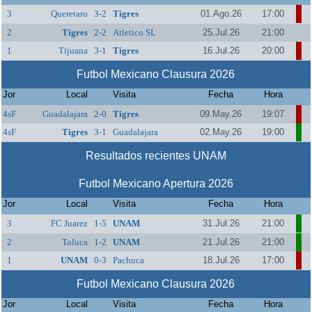
3
Queretaro
3-2
Tigres
01.Ago.26
17:00
2
Tigres
2-2
Atletico SL
25.Jul.26
21:00
1
Tijuana
3-1
Tigres
16.Jul.26
20:00
Futbol Mexicano Clausura 2026
Jor
Local
Visita
Fecha
Hora
4sF
Guadalajara
2-0
Tigres
09.May.26
19:07
4sF
Tigres
3-1
Guadalajara
02.May.26
19:00
Resultados recientes UNAM
Futbol Mexicano Apertura 2026
Jor
Local
Visita
Fecha
Hora
3
FC Juarez
1-5
UNAM
31.Jul.26
21:00
2
Toluca
1-2
UNAM
21.Jul.26
21:00
1
UNAM
0-3
Pachuca
18.Jul.26
17:00
Futbol Mexicano Clausura 2026
Jor
Local
Visita
Fecha
Hora