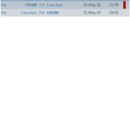
Fin
UNAM
1-2
Cruz Azul
24.May.26
21:00
Fin
Cruz Azul
0-0
UNAM
21.May.26
19:00