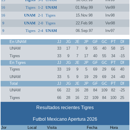
16
Tigres
1-2
UNAM
01.May.99
Ver99
16
UNAM
2-1
Tigres
15.Nov.98
Inv98
9
UNAM
2-0
Tigres
22.Feb.98
Ver98
9
Tigres
2-4
UNAM
06.Sep.97
Inv97
En UNAM
JJ
JG
JE
JP
GF
GC
PT
Df
UNAM
33
17
7
9
55
40
58
15
Tigres
33
9
7
17
40
55
34
-15
En Tigres
JJ
JG
JE
JP
GF
GC
PT
Df
Tigres
33
19
9
5
69
29
66
40
UNAM
33
5
9
19
29
69
24
-40
Total
JJ
JG
JE
JP
GF
GC
PT
Df
UNAM
66
22
16
28
84
109
82
-25
Tigres
66
28
16
22
109
84
100
25
Resultados recientes Tigres
Futbol Mexicano Apertura 2026
Jor
Local
Visita
Fecha
Hora