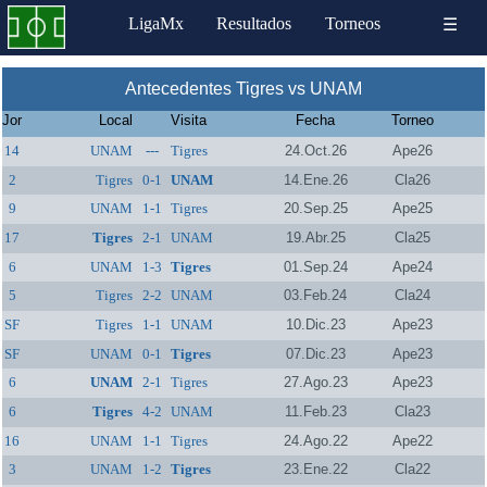
LigaMx
Resultados
Torneos
☰
Antecedentes Tigres vs UNAM
Jor
Local
Visita
Fecha
Torneo
14
UNAM
---
Tigres
24.Oct.26
Ape26
2
Tigres
0-1
UNAM
14.Ene.26
Cla26
9
UNAM
1-1
Tigres
20.Sep.25
Ape25
17
Tigres
2-1
UNAM
19.Abr.25
Cla25
6
UNAM
1-3
Tigres
01.Sep.24
Ape24
5
Tigres
2-2
UNAM
03.Feb.24
Cla24
SF
Tigres
1-1
UNAM
10.Dic.23
Ape23
SF
UNAM
0-1
Tigres
07.Dic.23
Ape23
6
UNAM
2-1
Tigres
27.Ago.23
Ape23
6
Tigres
4-2
UNAM
11.Feb.23
Cla23
16
UNAM
1-1
Tigres
24.Ago.22
Ape22
3
UNAM
1-2
Tigres
23.Ene.22
Cla22