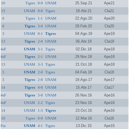
10
Tigres
0-0
UNAM
25.Sep.21
Ape21
15
UNAM
0-0
Tigres
18.Abr.21
Cla21
6
Tigres
1-1
UNAM
22.Ago.20
Ape20
8
Tigres
3-0
UNAM
29.Feb.20
Cla20
3
UNAM
0-1
Tigres
04.Ago.19
Ape19
13
Tigres
2-0
UNAM
06.Abr.19
Cla19
4sF
UNAM
3-1
Tigres
02.Dic.18
Ape18
4sF
Tigres
2-1
UNAM
29.Nov.18
Ape18
13
UNAM
3-3
Tigres
21.Oct.18
Ape18
5
UNAM
2-0
Tigres
04.Feb.18
Cla18
5
Tigres
2-0
UNAM
19.Ago.17
Ape17
14
Tigres
4-0
UNAM
15.Abr.17
Cla17
4sF
Tigres
5-0
UNAM
26.Nov.16
Ape16
4sF
UNAM
2-2
Tigres
23.Nov.16
Ape16
14
UNAM
1-3
Tigres
23.Oct.16
Ape16
10
Tigres
0-0
UNAM
12.Mar.16
Cla16
Fin
UNAM
4-1
Tigres
13.Dic.15
Ape15