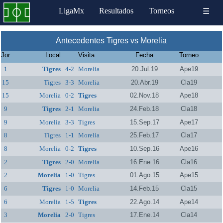
LigaMx
Resultados
Torneos
☰
Antecedentes Tigres vs Morelia
Jor
Local
Visita
Fecha
Torneo
1
Tigres
4-2
Morelia
20.Jul.19
Ape19
15
Tigres
3-3
Morelia
20.Abr.19
Cla19
15
Morelia
0-2
Tigres
02.Nov.18
Ape18
9
Tigres
2-1
Morelia
24.Feb.18
Cla18
9
Morelia
3-3
Tigres
15.Sep.17
Ape17
8
Tigres
1-1
Morelia
25.Feb.17
Cla17
8
Morelia
0-2
Tigres
10.Sep.16
Ape16
2
Tigres
2-0
Morelia
16.Ene.16
Cla16
2
Morelia
1-0
Tigres
01.Ago.15
Ape15
6
Tigres
1-0
Morelia
14.Feb.15
Cla15
6
Morelia
1-5
Tigres
22.Ago.14
Ape14
3
Morelia
2-0
Tigres
17.Ene.14
Cla14