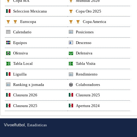
Copa MX
Mundial 2026
Seleccion Mexicana
Copa Oro 2025
Eurocopa
Copa America
Calendario
Posiciones
Equipos
Descenso
Ofensiva
Defensiva
Tabla Local
Tabla Visita
Liguilla
Rendimiento
Ranking x jornada
Colaboradores
Clausura 2026
Clausura 2025
Clausura 2025
Apertura 2024
Vivoelfutbol,
Estadisticas