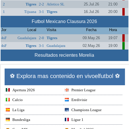
2
Tigres
2-2
Atletico SL
25.Jul.26
21:00
1
Tijuana
3-1
Tigres
16.Jul.26
20:00
Futbol Mexicano Clausura 2026
Jor
Local
Visita
Fecha
Hora
4sF
Guadalajara
2-0
Tigres
09.May.26
19:07
4sF
Tigres
3-1
Guadalajara
02.May.26
19:00
Resultados recientes Morelia
⚽ Explora mas contenido en vivoelfutbol ⚽
Apertura 2026
Premier League
Calcio
Eredivisie
La Liga
Champions League
Bundesliga
Ligue 1