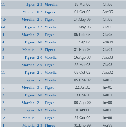
11
Tigres
2-3
Morelia
18.Mar.06
Cla06
11
Morelia
0-2
Tigres
01.Oct.05
Ape05
4sF
Morelia
2-1
Tigres
14.May.05
Cla05
4sF
Tigres
3-2
Morelia
11.May.05
Cla05
4
Morelia
2-1
Tigres
05.Feb.05
Cla05
4
Tigres
3-0
Morelia
11.Sep.04
Ape04
3
Morelia
1-2
Tigres
31.Ene.04
Cla04
3
Tigres
2-0
Morelia
16.Ago.03
Ape03
11
Morelia
2-0
Tigres
22.Mar.03
Cla03
11
Tigres
2-1
Morelia
05.Oct.02
Ape02
1
Tigres
1-1
Morelia
05.Ene.02
Ver02
1
Morelia
3-1
Tigres
22.Jul.01
Inv01
2
Tigres
2-0
Morelia
13.Ene.01
Ver01
2
Morelia
2-1
Tigres
06.Ago.00
Inv00
12
Tigres
3-3
Morelia
01.Abr.00
Ver00
12
Morelia
1-1
Tigres
24.Oct.99
Inv99
4
Morelia
2-3
Tigres
31.Ene.99
Ver99