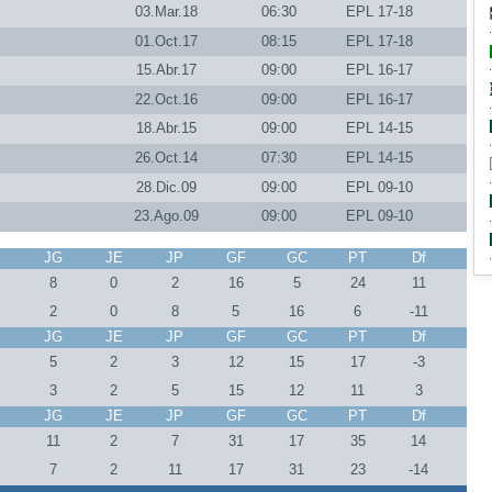
03.Mar.18
06:30
EPL 17-18
01.Oct.17
08:15
EPL 17-18
15.Abr.17
09:00
EPL 16-17
22.Oct.16
09:00
EPL 16-17
18.Abr.15
09:00
EPL 14-15
26.Oct.14
07:30
EPL 14-15
28.Dic.09
09:00
EPL 09-10
23.Ago.09
09:00
EPL 09-10
J
JG
JE
JP
GF
GC
PT
Df
0
8
0
2
16
5
24
11
0
2
0
8
5
16
6
-11
J
JG
JE
JP
GF
GC
PT
Df
0
5
2
3
12
15
17
-3
0
3
2
5
15
12
11
3
J
JG
JE
JP
GF
GC
PT
Df
0
11
2
7
31
17
35
14
0
7
2
11
17
31
23
-14