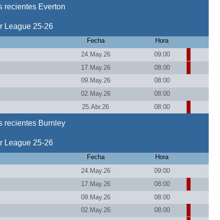
 recientes Everton
r League 25-26
Fecha
Hora
24.May.26
09:00
17.May.26
08:00
09.May.26
08:00
02.May.26
08:00
25.Abr.26
08:00
 recientes Burnley
r League 25-26
Fecha
Hora
24.May.26
09:00
17.May.26
08:00
09.May.26
08:00
02.May.26
08:00