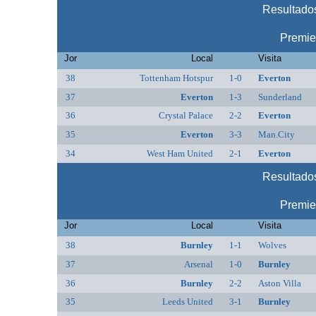
Resultados
Premie
Jor
Local
Visita
38
Tottenham Hotspur
1-0
Everton
37
Everton
1-3
Sunderland
36
Crystal Palace
2-2
Everton
35
Everton
3-3
Man.City
34
West Ham United
2-1
Everton
Resultados
Premie
Jor
Local
Visita
38
Burnley
1-1
Wolves
37
Arsenal
1-0
Burnley
36
Burnley
2-2
Aston Villa
35
Leeds United
3-1
Burnley