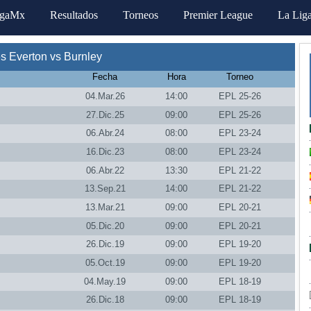
igaMx
Resultados
Torneos
Premier League
La Lig
s Everton vs Burnley
Fecha
Hora
Torneo
04.Mar.26
14:00
EPL 25-26
27.Dic.25
09:00
EPL 25-26
06.Abr.24
08:00
EPL 23-24
16.Dic.23
08:00
EPL 23-24
06.Abr.22
13:30
EPL 21-22
13.Sep.21
14:00
EPL 21-22
13.Mar.21
09:00
EPL 20-21
05.Dic.20
09:00
EPL 20-21
26.Dic.19
09:00
EPL 19-20
05.Oct.19
09:00
EPL 19-20
04.May.19
09:00
EPL 18-19
26.Dic.18
09:00
EPL 18-19