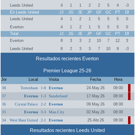
Leeds United
4
1
1
2
2
5
4
-3
En Leeds United
JJ
JG
JE
JP
GF
GC
PT
Df
Leeds United
4
1
2
1
5
5
5
0
Everton
4
1
2
1
5
5
5
0
Total
JJ
JG
JE
JP
GF
GC
PT
Df
Everton
8
3
3
2
10
7
12
3
Leeds United
8
2
3
3
7
10
9
-3
Resultados recientes Everton
Premier League 25-26
Jor
Local
Visita
Fecha
Hora
38
Tottenham
1-0
Everton
24.May.26
09:00
Hotspur
37
Everton
1-3
Sunderland
17.May.26
08:00
36
Crystal Palace
2-2
Everton
09.May.26
08:00
35
Everton
3-3
Man.City
02.May.26
08:00
34
West Ham United
2-1
Everton
25.Abr.26
08:00
Resultados recientes Leeds United