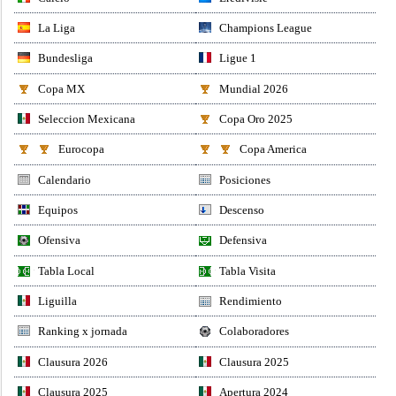
La Liga
Champions League
Bundesliga
Ligue 1
Copa MX
Mundial 2026
Seleccion Mexicana
Copa Oro 2025
Eurocopa
Copa America
Calendario
Posiciones
Equipos
Descenso
Ofensiva
Defensiva
Tabla Local
Tabla Visita
Liguilla
Rendimiento
Ranking x jornada
Colaboradores
Clausura 2026
Clausura 2025
Clausura 2025
Apertura 2024