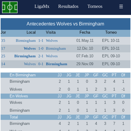
LigaMx
Resultados
Torneos
☰
Antecedentes Wolves vs Birmingham
Jor
Local
Visita
Fecha
Torneo
35
Birmingham
1-1
Wolves
01.May.11
EPL 10-11
17
Wolves
1-0
Birmingham
12.Dic.10
EPL 10-11
25
Birmingham
2-1
Wolves
07.Feb.10
EPL 09-10
14
Wolves
0-1
Birmingham
29.Nov.09
EPL 09-10
En Birmingham
JJ
JG
JE
JP
GF
GC
PT
Df
Birmingham
2
1
1
0
3
2
4
1
Wolves
2
0
1
1
2
3
1
-1
En Wolves
JJ
JG
JE
JP
GF
GC
PT
Df
Wolves
2
1
0
1
1
1
3
0
Birmingham
2
1
0
1
1
1
3
0
Total
JJ
JG
JE
JP
GF
GC
PT
Df
Birmingham
4
2
1
1
4
3
7
1