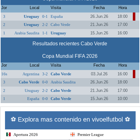
Jor
Local
Visita
Fecha
Hora
3
Uruguay
0-1
España
26.Jun.26
18:00
2
Uruguay
2-2
Cabo Verde
21.Jun.26
17:00
1
Arabia Saudita
1-1
Uruguay
15.Jun.26
16:00
Resultados recientes Cabo Verde
Copa Mundial FIFA 2026
Jor
Local
Visita
Fecha
Hora
16s
Argentina
3-2
Cabo Verde
03.Jul.26
16:00
3
Cabo Verde
0-0
Arabia Saudita
26.Jun.26
18:00
2
Uruguay
2-2
Cabo Verde
21.Jun.26
17:00
1
España
0-0
Cabo Verde
15.Jun.26
10:00
⚽ Explora mas contenido en vivoelfutbol ⚽
Apertura 2026
Premier League