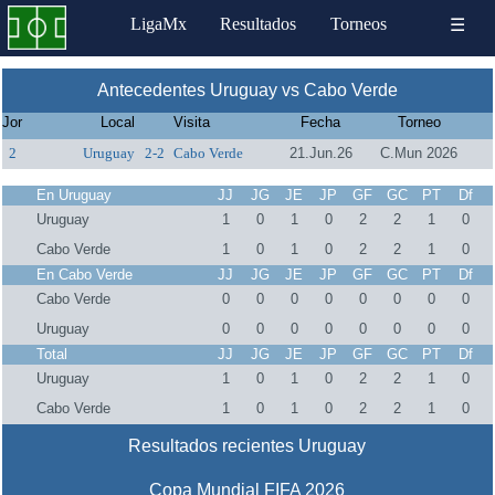
LigaMx
Resultados
Torneos
☰
Antecedentes Uruguay vs Cabo Verde
Jor
Local
Visita
Fecha
Torneo
2
Uruguay
2-2
Cabo Verde
21.Jun.26
C.Mun 2026
En Uruguay
JJ
JG
JE
JP
GF
GC
PT
Df
Uruguay
1
0
1
0
2
2
1
0
Cabo Verde
1
0
1
0
2
2
1
0
En Cabo Verde
JJ
JG
JE
JP
GF
GC
PT
Df
Cabo Verde
0
0
0
0
0
0
0
0
Uruguay
0
0
0
0
0
0
0
0
Total
JJ
JG
JE
JP
GF
GC
PT
Df
Uruguay
1
0
1
0
2
2
1
0
Cabo Verde
1
0
1
0
2
2
1
0
Resultados recientes Uruguay
Copa Mundial FIFA 2026