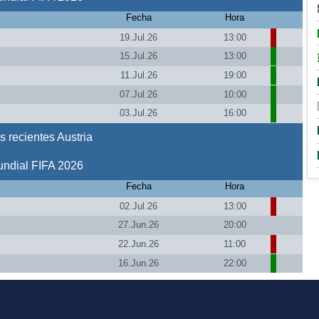
Fecha
Hora
19.Jul.26
13:00
15.Jul.26
13:00
11.Jul.26
19:00
07.Jul.26
10:00
03.Jul.26
16:00
 recientes Austria
ndial FIFA 2026
Fecha
Hora
02.Jul.26
13:00
27.Jun.26
20:00
22.Jun.26
11:00
16.Jun.26
22:00