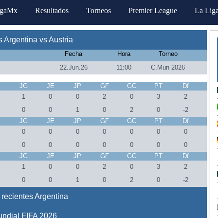
igaMx
Resultados
Torneos
Premier League
La Lig
 Argentina vs Austria
Fecha
Hora
Torneo
22.Jun.26
11:00
C.Mun 2026
J
JG
JE
JP
GF
GC
PT
Df
1
0
0
2
0
3
2
0
0
1
0
2
0
-2
J
JG
JE
JP
GF
GC
PT
Df
0
0
0
0
0
0
0
0
0
0
0
0
0
0
J
JG
JE
JP
GF
GC
PT
Df
1
0
0
2
0
3
2
0
0
1
0
2
0
-2
recientes Argentina
ndial FIFA 2026