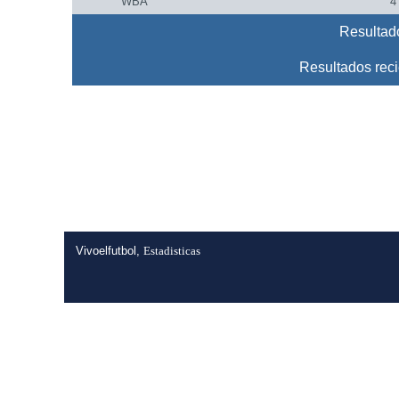
WBA
4
Resultad
Resultados rec
Vivoelfutbol,
Estadisticas