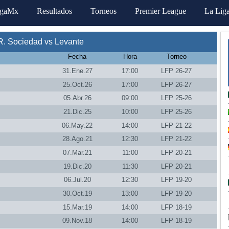
igaMx
Resultados
Torneos
Premier League
La Lig
R. Sociedad vs Levante
Fecha
Hora
Torneo
31.Ene.27
17:00
LFP 26-27
25.Oct.26
17:00
LFP 26-27
05.Abr.26
09:00
LFP 25-26
21.Dic.25
10:00
LFP 25-26
06.May.22
14:00
LFP 21-22
28.Ago.21
12:30
LFP 21-22
07.Mar.21
11:00
LFP 20-21
19.Dic.20
11:30
LFP 20-21
06.Jul.20
12:30
LFP 19-20
30.Oct.19
13:00
LFP 19-20
15.Mar.19
14:00
LFP 18-19
09.Nov.18
14:00
LFP 18-19