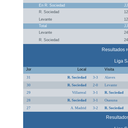
En R. Sociedad
J
R. Sociedad
1
Levante
1
Total
J
Levante
2
R. Sociedad
2
Resultados r
Liga S
Jor
Local
Visita
31
R. Sociedad
3-3
Alaves
30
R. Sociedad
2-0
Levante
29
Villarreal
3-1
R. Sociedad
28
R. Sociedad
3-1
Osasuna
27
A. Madrid
3-2
R. Sociedad
Resultados