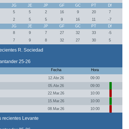
J
JG
JE
JP
GF
GC
PT
Df
2
5
5
2
16
9
20
7
2
2
5
5
9
16
11
-7
J
JG
JE
JP
GF
GC
PT
Df
4
8
9
7
27
32
33
-5
4
7
9
8
32
27
30
5
ecientes R. Sociedad
antander 25-26
Fecha
Hora
12.Abr.26
09:00
05.Abr.26
09:00
22.Mar.26
10:00
15.Mar.26
10:00
08.Mar.26
10:00
 recientes Levante