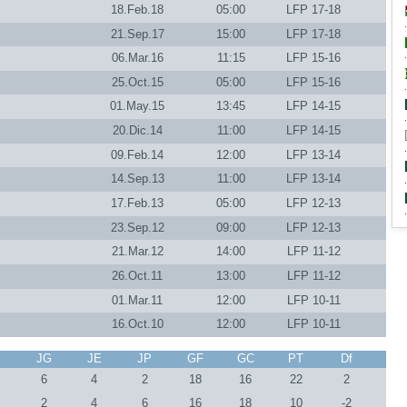
18.Feb.18
05:00
LFP 17-18
21.Sep.17
15:00
LFP 17-18
06.Mar.16
11:15
LFP 15-16
25.Oct.15
05:00
LFP 15-16
01.May.15
13:45
LFP 14-15
20.Dic.14
11:00
LFP 14-15
09.Feb.14
12:00
LFP 13-14
14.Sep.13
11:00
LFP 13-14
17.Feb.13
05:00
LFP 12-13
23.Sep.12
09:00
LFP 12-13
21.Mar.12
14:00
LFP 11-12
26.Oct.11
13:00
LFP 11-12
01.Mar.11
12:00
LFP 10-11
16.Oct.10
12:00
LFP 10-11
J
JG
JE
JP
GF
GC
PT
Df
2
6
4
2
18
16
22
2
2
2
4
6
16
18
10
-2