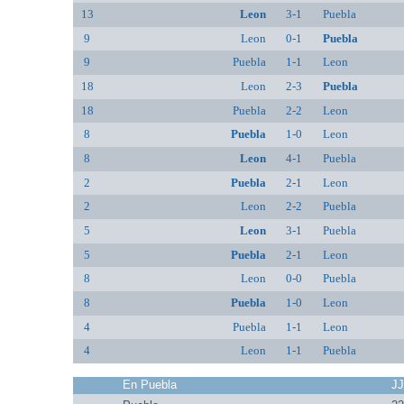
13
Leon
3-1
Puebla
9
Leon
0-1
Puebla
9
Puebla
1-1
Leon
18
Leon
2-3
Puebla
18
Puebla
2-2
Leon
8
Puebla
1-0
Leon
8
Leon
4-1
Puebla
2
Puebla
2-1
Leon
2
Leon
2-2
Puebla
5
Leon
3-1
Puebla
5
Puebla
2-1
Leon
8
Leon
0-0
Puebla
8
Puebla
1-0
Leon
4
Puebla
1-1
Leon
4
Leon
1-1
Puebla
En Puebla
J