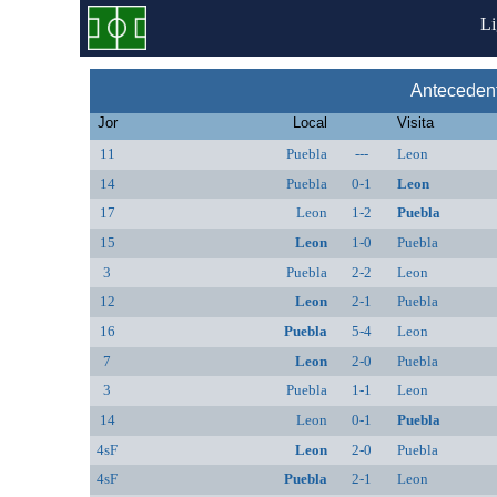
L
Anteceden
Jor
Local
Visita
11
Puebla
---
Leon
14
Puebla
0-1
Leon
17
Leon
1-2
Puebla
15
Leon
1-0
Puebla
3
Puebla
2-2
Leon
12
Leon
2-1
Puebla
16
Puebla
5-4
Leon
7
Leon
2-0
Puebla
3
Puebla
1-1
Leon
14
Leon
0-1
Puebla
4sF
Leon
2-0
Puebla
4sF
Puebla
2-1
Leon