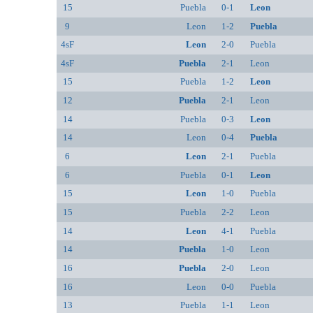
15
Puebla
0-1
Leon
9
Leon
1-2
Puebla
4sF
Leon
2-0
Puebla
4sF
Puebla
2-1
Leon
15
Puebla
1-2
Leon
12
Puebla
2-1
Leon
14
Puebla
0-3
Leon
14
Leon
0-4
Puebla
6
Leon
2-1
Puebla
6
Puebla
0-1
Leon
15
Leon
1-0
Puebla
15
Puebla
2-2
Leon
14
Leon
4-1
Puebla
14
Puebla
1-0
Leon
16
Puebla
2-0
Leon
16
Leon
0-0
Puebla
13
Puebla
1-1
Leon