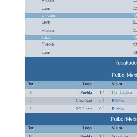
Puebla
2
Leon
2
En Leon
J
Leon
2
Puebla
2
Total
J
Puebla
4
Leon
4
Resultado
Futbol Mex
Jor
Local
Visita
3
Puebla
1-1
Guadalajara
2
Cruz Azul
2-1
Puebla
1
FC Juarez
0-1
Puebla
Futbol Mex
Jor
Local
Visita
17
Puebla
1-2
Queretaro