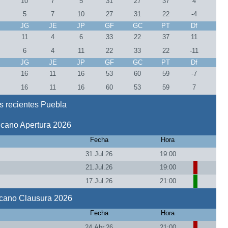
2
10
7
5
31
27
37
4
2
5
7
10
27
31
22
-4
J
JG
JE
JP
GF
GC
PT
Df
1
11
4
6
33
22
37
11
1
6
4
11
22
33
22
-11
J
JG
JE
JP
GF
GC
PT
Df
3
16
11
16
53
60
59
-7
3
16
11
16
60
53
59
7
s recientes Puebla
icano Apertura 2026
Fecha
Hora
31.Jul.26
19:00
21.Jul.26
19:00
17.Jul.26
21:00
icano Clausura 2026
Fecha
Hora
24.Abr.26
21:00