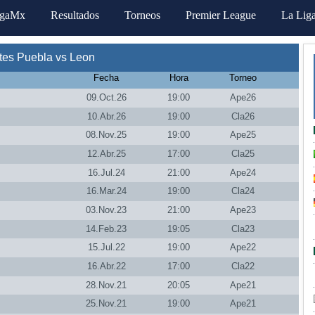
igaMx
Resultados
Torneos
Premier League
La Lig
tes Puebla vs Leon
Fecha
Hora
Torneo
09.Oct.26
19:00
Ape26
10.Abr.26
19:00
Cla26
08.Nov.25
19:00
Ape25
12.Abr.25
17:00
Cla25
16.Jul.24
21:00
Ape24
16.Mar.24
19:00
Cla24
03.Nov.23
21:00
Ape23
14.Feb.23
19:05
Cla23
15.Jul.22
19:00
Ape22
16.Abr.22
17:00
Cla22
28.Nov.21
20:05
Ape21
25.Nov.21
19:00
Ape21