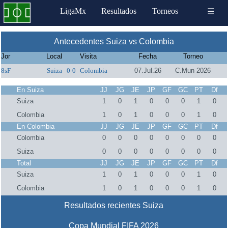
LigaMx
Resultados
Torneos
☰
Antecedentes Suiza vs Colombia
Jor
Local
Visita
Fecha
Torneo
8sF
Suiza
0-0
Colombia
07.Jul.26
C.Mun 2026
En Suiza
JJ
JG
JE
JP
GF
GC
PT
Df
Suiza
1
0
1
0
0
0
1
0
Colombia
1
0
1
0
0
0
1
0
En Colombia
JJ
JG
JE
JP
GF
GC
PT
Df
Colombia
0
0
0
0
0
0
0
0
Suiza
0
0
0
0
0
0
0
0
Total
JJ
JG
JE
JP
GF
GC
PT
Df
Suiza
1
0
1
0
0
0
1
0
Colombia
1
0
1
0
0
0
1
0
Resultados recientes Suiza
Copa Mundial FIFA 2026