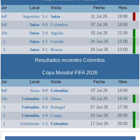
Jor
Local
Visita
Fecha
Hora
4sF
Argentina
3-1
Suiza
11.Jul.26
19:00
8sF
Suiza
0-0
Colombia
07.Jul.26
14:00
16s
Suiza
2-0
Argelia
02.Jul.26
21:00
3
Suiza
2-1
Canadá
24.Jun.26
13:00
2
Suiza
4-1
Bosnia
18.Jun.26
13:00
Resultados recientes Colombia
Copa Mundial FIFA 2026
Jor
Local
Visita
Fecha
Hora
8sF
Suiza
0-0
Colombia
07.Jul.26
14:00
16s
Colombia
1-0
Ghana
03.Jul.26
19:30
3
Colombia
0-0
Portugal
27.Jun.26
17:30
2
Colombia
1-0
Congo
23.Jun.26
20:00
1
Uzbekistán
1-3
Colombia
17.Jun.26
20:00