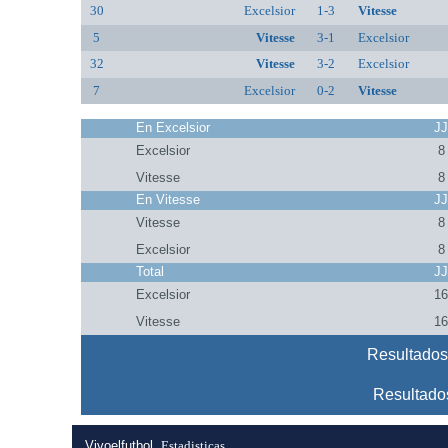
30
Excelsior
1-3
Vitesse
5
Vitesse
3-1
Excelsior
32
Vitesse
3-2
Excelsior
7
Excelsior
0-2
Vitesse
En Excelsior
J
Excelsior
8
Vitesse
8
En Vitesse
J
Vitesse
8
Excelsior
8
Total
J
Excelsior
1
Vitesse
1
Resultados 
Resultados
Vivoelfutbol,
Estadisticas