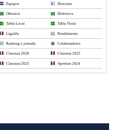
Equipos
Descenso
Ofensiva
Defensiva
Tabla Local
Tabla Visita
Liguilla
Rendimiento
Ranking x jornada
Colaboradores
Clausura 2026
Clausura 2025
Clausura 2025
Apertura 2024