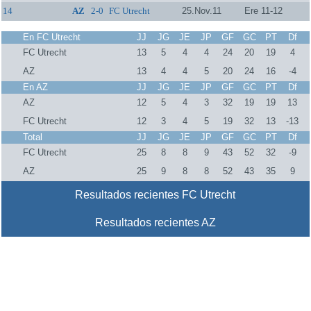
14
AZ
2-0
FC Utrecht
25.Nov.11
Ere 11-12
En FC Utrecht
JJ
JG
JE
JP
GF
GC
PT
Df
FC Utrecht
13
5
4
4
24
20
19
4
AZ
13
4
4
5
20
24
16
-4
En AZ
JJ
JG
JE
JP
GF
GC
PT
Df
AZ
12
5
4
3
32
19
19
13
FC Utrecht
12
3
4
5
19
32
13
-13
Total
JJ
JG
JE
JP
GF
GC
PT
Df
FC Utrecht
25
8
8
9
43
52
32
-9
AZ
25
9
8
8
52
43
35
9
Resultados recientes FC Utrecht
Resultados recientes AZ