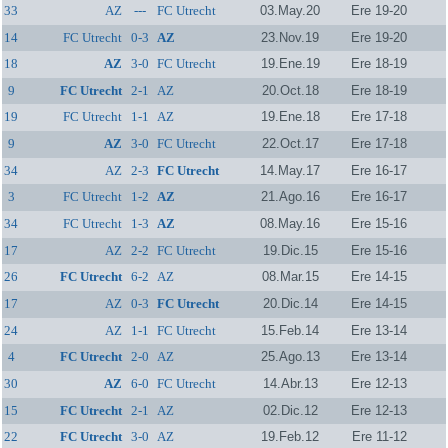
33
AZ
---
FC Utrecht
03.May.20
Ere 19-20
14
FC Utrecht
0-3
AZ
23.Nov.19
Ere 19-20
18
AZ
3-0
FC Utrecht
19.Ene.19
Ere 18-19
9
FC Utrecht
2-1
AZ
20.Oct.18
Ere 18-19
19
FC Utrecht
1-1
AZ
19.Ene.18
Ere 17-18
9
AZ
3-0
FC Utrecht
22.Oct.17
Ere 17-18
34
AZ
2-3
FC Utrecht
14.May.17
Ere 16-17
3
FC Utrecht
1-2
AZ
21.Ago.16
Ere 16-17
34
FC Utrecht
1-3
AZ
08.May.16
Ere 15-16
17
AZ
2-2
FC Utrecht
19.Dic.15
Ere 15-16
26
FC Utrecht
6-2
AZ
08.Mar.15
Ere 14-15
17
AZ
0-3
FC Utrecht
20.Dic.14
Ere 14-15
24
AZ
1-1
FC Utrecht
15.Feb.14
Ere 13-14
4
FC Utrecht
2-0
AZ
25.Ago.13
Ere 13-14
30
AZ
6-0
FC Utrecht
14.Abr.13
Ere 12-13
15
FC Utrecht
2-1
AZ
02.Dic.12
Ere 12-13
22
FC Utrecht
3-0
AZ
19.Feb.12
Ere 11-12