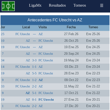
LigaMx
Resultados
Torneos
☰
Antecedentes FC Utrecht vs AZ
Jor
Local
Visita
Fecha
Torneo
25
FC Utrecht
---
AZ
27.Feb.26
Ere 25-26
10
AZ
---
FC Utrecht
26.Oct.25
Ere 25-26
19
FC Utrecht
---
AZ
19.Ene.25
Ere 24-25
7
AZ
---
FC Utrecht
29.Sep.24
Ere 24-25
34
AZ
3-3
FC Utrecht
19.May.24
Ere 23-24
14
FC Utrecht
1-1
AZ
03.Dic.23
Ere 23-24
19
AZ
5-5
FC Utrecht
28.Ene.23
Ere 22-23
9
FC Utrecht
1-2
AZ
09.Oct.22
Ere 22-23
33
FC Utrecht
2-2
AZ
11.May.22
Ere 21-22
9
AZ
5-1
FC Utrecht
17.Oct.21
Ere 21-22
19
AZ
0-1
FC Utrecht
27.Ene.21
Ere 20-21
1
FC Utrecht
2-2
AZ
27.Dic.20
Ere 20-21