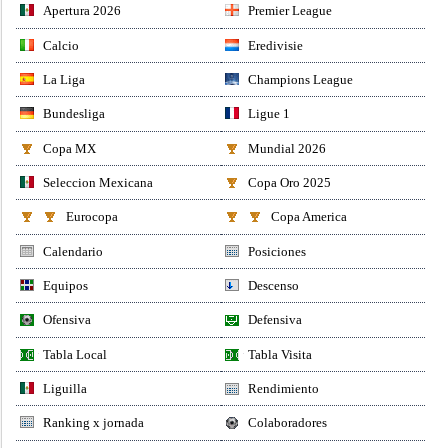
Apertura 2026
Premier League
Calcio
Eredivisie
La Liga
Champions League
Bundesliga
Ligue 1
Copa MX
Mundial 2026
Seleccion Mexicana
Copa Oro 2025
Eurocopa
Copa America
Calendario
Posiciones
Equipos
Descenso
Ofensiva
Defensiva
Tabla Local
Tabla Visita
Liguilla
Rendimiento
Ranking x jornada
Colaboradores