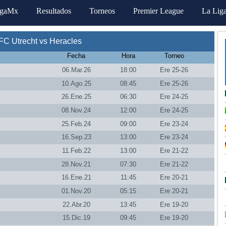
igaMx
Resultados
Torneos
Premier League
La Lig
FC Utrecht vs Heracles
Fecha
Hora
Torneo
06.Mar.26
18:00
Ere 25-26
10.Ago.25
08:45
Ere 25-26
26.Ene.25
06:30
Ere 24-25
08.Nov.24
12:00
Ere 24-25
25.Feb.24
09:00
Ere 23-24
16.Sep.23
13:00
Ere 23-24
11.Feb.22
13:00
Ere 21-22
28.Nov.21
07:30
Ere 21-22
16.Ene.21
11:45
Ere 20-21
01.Nov.20
05:15
Ere 20-21
22.Abr.20
13:45
Ere 19-20
15.Dic.19
09:45
Ere 19-20