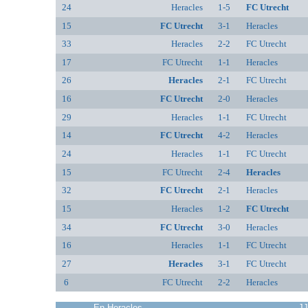
24
Heracles
1-5
FC Utrecht
15
FC Utrecht
3-1
Heracles
33
Heracles
2-2
FC Utrecht
17
FC Utrecht
1-1
Heracles
26
Heracles
2-1
FC Utrecht
16
FC Utrecht
2-0
Heracles
29
Heracles
1-1
FC Utrecht
14
FC Utrecht
4-2
Heracles
24
Heracles
1-1
FC Utrecht
15
FC Utrecht
2-4
Heracles
32
FC Utrecht
2-1
Heracles
15
Heracles
1-2
FC Utrecht
34
FC Utrecht
3-0
Heracles
16
Heracles
1-1
FC Utrecht
27
Heracles
3-1
FC Utrecht
6
FC Utrecht
2-2
Heracles
En Heracles
J