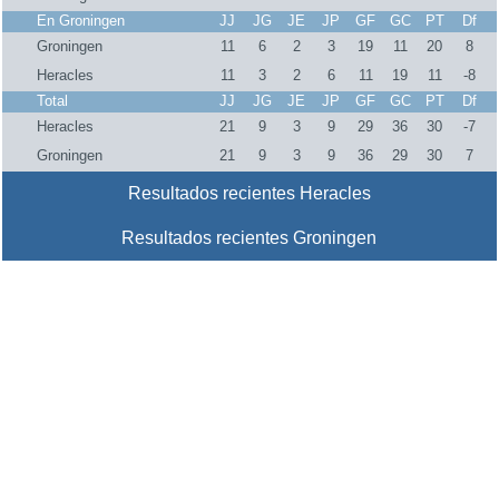
En Groningen
JJ
JG
JE
JP
GF
GC
PT
Df
Groningen
11
6
2
3
19
11
20
8
Heracles
11
3
2
6
11
19
11
-8
Total
JJ
JG
JE
JP
GF
GC
PT
Df
Heracles
21
9
3
9
29
36
30
-7
Groningen
21
9
3
9
36
29
30
7
Resultados recientes Heracles
Resultados recientes Groningen