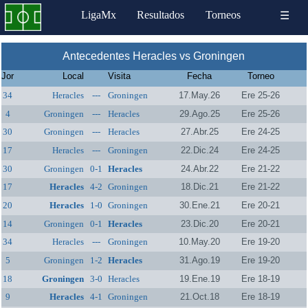
LigaMx
Resultados
Torneos
☰
Antecedentes Heracles vs Groningen
Jor
Local
Visita
Fecha
Torneo
34
Heracles
---
Groningen
17.May.26
Ere 25-26
4
Groningen
---
Heracles
29.Ago.25
Ere 25-26
30
Groningen
---
Heracles
27.Abr.25
Ere 24-25
17
Heracles
---
Groningen
22.Dic.24
Ere 24-25
30
Groningen
0-1
Heracles
24.Abr.22
Ere 21-22
17
Heracles
4-2
Groningen
18.Dic.21
Ere 21-22
20
Heracles
1-0
Groningen
30.Ene.21
Ere 20-21
14
Groningen
0-1
Heracles
23.Dic.20
Ere 20-21
34
Heracles
---
Groningen
10.May.20
Ere 19-20
5
Groningen
1-2
Heracles
31.Ago.19
Ere 19-20
18
Groningen
3-0
Heracles
19.Ene.19
Ere 18-19
9
Heracles
4-1
Groningen
21.Oct.18
Ere 18-19