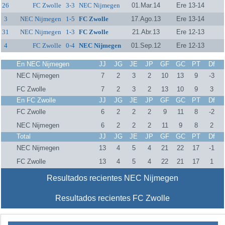
26
FC Zwolle
3-3
NEC Nijmegen
01.Mar.14
Ere 13-14
3
NEC Nijmegen
1-5
FC Zwolle
17.Ago.13
Ere 13-14
31
NEC Nijmegen
1-3
FC Zwolle
21.Abr.13
Ere 12-13
4
FC Zwolle
0-4
NEC Nijmegen
01.Sep.12
Ere 12-13
En NEC Nijmegen
JJ
JG
JE
JP
GF
GC
PT
Df
NEC Nijmegen
7
2
3
2
10
13
9
-3
FC Zwolle
7
2
3
2
13
10
9
3
En FC Zwolle
JJ
JG
JE
JP
GF
GC
PT
Df
FC Zwolle
6
2
2
2
9
11
8
-2
NEC Nijmegen
6
2
2
2
11
9
8
2
Total
JJ
JG
JE
JP
GF
GC
PT
Df
NEC Nijmegen
13
4
5
4
21
22
17
-1
FC Zwolle
13
4
5
4
22
21
17
1
Resultados recientes NEC Nijmegen
Resultados recientes FC Zwolle