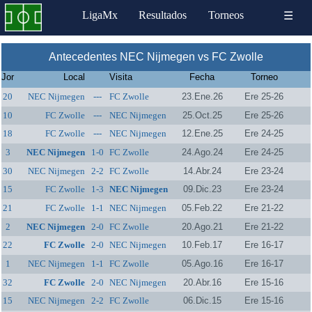
LigaMx
Resultados
Torneos
☰
Antecedentes NEC Nijmegen vs FC Zwolle
Jor
Local
Visita
Fecha
Torneo
20
NEC Nijmegen
---
FC Zwolle
23.Ene.26
Ere 25-26
10
FC Zwolle
---
NEC Nijmegen
25.Oct.25
Ere 25-26
18
FC Zwolle
---
NEC Nijmegen
12.Ene.25
Ere 24-25
3
NEC Nijmegen
1-0
FC Zwolle
24.Ago.24
Ere 24-25
30
NEC Nijmegen
2-2
FC Zwolle
14.Abr.24
Ere 23-24
15
FC Zwolle
1-3
NEC Nijmegen
09.Dic.23
Ere 23-24
21
FC Zwolle
1-1
NEC Nijmegen
05.Feb.22
Ere 21-22
2
NEC Nijmegen
2-0
FC Zwolle
20.Ago.21
Ere 21-22
22
FC Zwolle
2-0
NEC Nijmegen
10.Feb.17
Ere 16-17
1
NEC Nijmegen
1-1
FC Zwolle
05.Ago.16
Ere 16-17
32
FC Zwolle
2-0
NEC Nijmegen
20.Abr.16
Ere 15-16
15
NEC Nijmegen
2-2
FC Zwolle
06.Dic.15
Ere 15-16