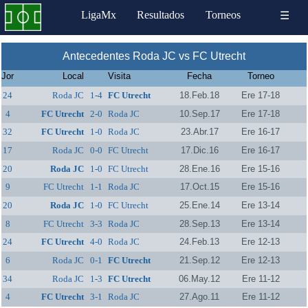
LigaMx
Resultados
Torneos
☰
Antecedentes Roda JC vs FC Utrecht
Jor
Local
Visita
Fecha
Torneo
24
Roda JC
1-4
FC Utrecht
18.Feb.18
Ere 17-18
4
FC Utrecht
2-0
Roda JC
10.Sep.17
Ere 17-18
32
FC Utrecht
1-0
Roda JC
23.Abr.17
Ere 16-17
17
Roda JC
0-0
FC Utrecht
17.Dic.16
Ere 16-17
20
Roda JC
1-0
FC Utrecht
28.Ene.16
Ere 15-16
9
FC Utrecht
1-1
Roda JC
17.Oct.15
Ere 15-16
20
Roda JC
1-0
FC Utrecht
25.Ene.14
Ere 13-14
8
FC Utrecht
3-3
Roda JC
28.Sep.13
Ere 13-14
24
FC Utrecht
4-0
Roda JC
24.Feb.13
Ere 12-13
6
Roda JC
0-1
FC Utrecht
21.Sep.12
Ere 12-13
34
Roda JC
1-3
FC Utrecht
06.May.12
Ere 11-12
4
FC Utrecht
3-1
Roda JC
27.Ago.11
Ere 11-12