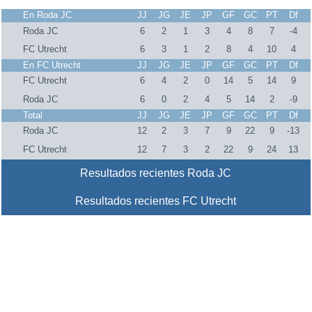
En Roda JC
JJ
JG
JE
JP
GF
GC
PT
Df
Roda JC
6
2
1
3
4
8
7
-4
FC Utrecht
6
3
1
2
8
4
10
4
En FC Utrecht
JJ
JG
JE
JP
GF
GC
PT
Df
FC Utrecht
6
4
2
0
14
5
14
9
Roda JC
6
0
2
4
5
14
2
-9
Total
JJ
JG
JE
JP
GF
GC
PT
Df
Roda JC
12
2
3
7
9
22
9
-13
FC Utrecht
12
7
3
2
22
9
24
13
Resultados recientes Roda JC
Resultados recientes FC Utrecht