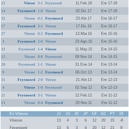
23
Vitesse
3-1
Feyenoord
11.Feb.18
Ere 17-18
14
Feyenoord
1-0
Vitesse
02.Dic.17
Ere 17-18
32
Vitesse
0-2
Feyenoord
23.Abr.17
Ere 16-17
17
Feyenoord
3-1
Vitesse
17.Dic.16
Ere 16-17
27
Vitesse
0-2
Feyenoord
13.Mar.16
Ere 15-16
3
Feyenoord
2-0
Vitesse
23.Ago.15
Ere 15-16
33
Feyenoord
1-4
Vitesse
11.May.15
Ere 14-15
12
Vitesse
0-0
Feyenoord
09.Nov.14
Ere 14-15
20
Feyenoord
1-1
Vitesse
31.Ene.14
Ere 13-14
9
Vitesse
1-2
Feyenoord
06.Oct.13
Ere 13-14
31
Feyenoord
2-0
Vitesse
21.Abr.13
Ere 12-13
4
Vitesse
1-0
Feyenoord
02.Sep.12
Ere 12-13
21
Feyenoord
3-1
Vitesse
12.Feb.12
Ere 11-12
13
Vitesse
0-4
Feyenoord
20.Nov.11
Ere 11-12
En Vitesse
JJ
JG
JE
JP
GF
GC
PT
Df
Vitesse
13
4
3
6
12
20
15
-8
Feyenoord
13
6
3
4
20
12
21
8