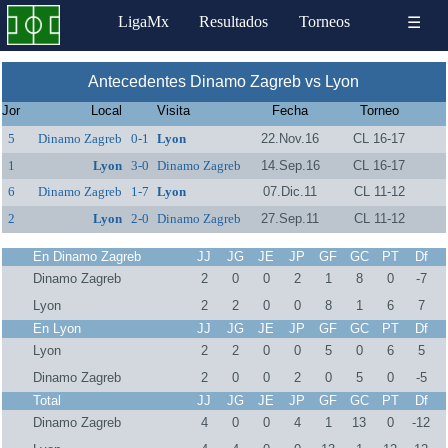
LigaMx
Resultados
Torneos
☰
Antecedentes Dinamo Zagreb vs Lyon
Jor
Local
Visita
Fecha
Torneo
5
Dinamo Zagreb
0-1
Lyon
22.Nov.16
CL 16-17
1
Lyon
3-0
Dinamo Zagreb
14.Sep.16
CL 16-17
6
Dinamo Zagreb
1-7
Lyon
07.Dic.11
CL 11-12
2
Lyon
2-0
Dinamo Zagreb
27.Sep.11
CL 11-12
En Dinamo Zagreb
JJ
JG
JE
JP
GF
GC
PT
Df
Dinamo Zagreb
2
0
0
2
1
8
0
-7
Lyon
2
2
0
0
8
1
6
7
En Lyon
JJ
JG
JE
JP
GF
GC
PT
Df
Lyon
2
2
0
0
5
0
6
5
Dinamo Zagreb
2
0
0
2
0
5
0
-5
Total
JJ
JG
JE
JP
GF
GC
PT
Df
Dinamo Zagreb
4
0
0
4
1
13
0
-12