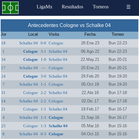
LigaMx
Resultados
Torneos
☰
Antecedentes Cologne vs Schalke 04
Jor
Local
Visita
Fecha
Torneo
18
Schalke 04
0-0
Cologne
28.Ene.23
Bun 22-23
1
Cologne
3-1
Schalke 04
06.Ago.22
Bun 22-23
34
Cologne
1-0
Schalke 04
22.May.21
Bun 20-21
17
Schalke 04
---
Cologne
20.Ene.21
Bun 20-21
24
Cologne
3-0
Schalke 04
29.Feb.20
Bun 19-20
7
Schalke 04
1-1
Cologne
05.Oct.19
Bun 19-20
31
Cologne
2-2
Schalke 04
22.Abr.18
Bun 17-18
14
Schalke 04
2-2
Cologne
02.Dic.17
Bun 17-18
21
Cologne
1-1
Schalke 04
19.Feb.17
Bun 16-17
4
Schalke 04
1-3
Cologne
21.Sep.16
Bun 16-17
25
Cologne
1-3
Schalke 04
05.Mar.16
Bun 15-16
8
Schalke 04
0-3
Cologne
04.Oct.15
Bun 15-16