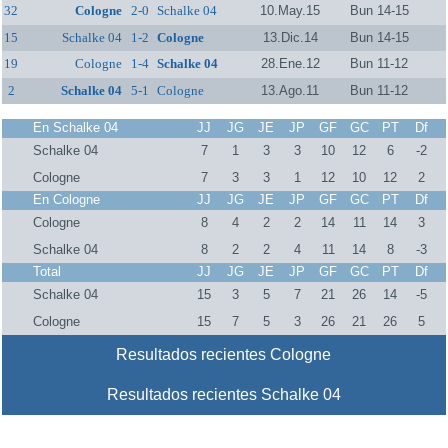
32
Cologne
2-0
Schalke 04
10.May.15
Bun 14-15
15
Schalke 04
1-2
Cologne
13.Dic.14
Bun 14-15
19
Cologne
1-4
Schalke 04
28.Ene.12
Bun 11-12
2
Schalke 04
5-1
Cologne
13.Ago.11
Bun 11-12
En Schalke 04
JJ
JG
JE
JP
GF
GC
PT
Df
Schalke 04
7
1
3
3
10
12
6
-2
Cologne
7
3
3
1
12
10
12
2
En Cologne
JJ
JG
JE
JP
GF
GC
PT
Df
Cologne
8
4
2
2
14
11
14
3
Schalke 04
8
2
2
4
11
14
8
-3
Total
JJ
JG
JE
JP
GF
GC
PT
Df
Schalke 04
15
3
5
7
21
26
14
-5
Cologne
15
7
5
3
26
21
26
5
Resultados recientes Cologne
Resultados recientes Schalke 04