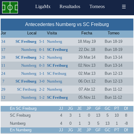
LigaMx
Resultados
Torneos
☰
Antecedentes Nurnberg vs SC Freiburg
Jor
Local
Visita
Fecha
Torneo
34
SC Freiburg
5-1
Nurnberg
18.May.19
Bun 18-19
17
Nurnberg
0-1
SC Freiburg
22.Dic.18
Bun 18-19
28
SC Freiburg
3-2
Nurnberg
29.Mar.14
Bun 13-14
11
Nurnberg
0-3
SC Freiburg
02.Nov.13
Bun 13-14
24
Nurnberg
1-1
SC Freiburg
02.Mar.13
Bun 12-13
7
SC Freiburg
3-0
Nurnberg
06.Oct.12
Bun 12-13
29
SC Freiburg
2-2
Nurnberg
07.Abr.12
Bun 11-12
12
Nurnberg
1-2
SC Freiburg
05.Nov.11
Bun 11-12
En SC Freiburg
JJ
JG
JE
JP
GF
GC
PT
Df
SC Freiburg
4
3
1
0
13
5
10
8
Nurnberg
4
0
1
3
5
13
1
-8
En Nurnberg
JJ
JG
JE
JP
GF
GC
PT
Df