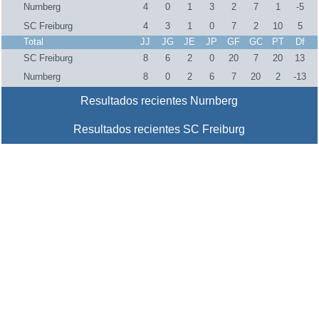
Nurnberg
4
0
1
3
2
7
1
-5
SC Freiburg
4
3
1
0
7
2
10
5
Total
JJ
JG
JE
JP
GF
GC
PT
Df
SC Freiburg
8
6
2
0
20
7
20
13
Nurnberg
8
0
2
6
7
20
2
-13
Resultados recientes Nurnberg
Resultados recientes SC Freiburg