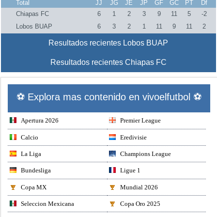
Total
JJ
JG
JE
JP
GF
GC
PT
Df
Chiapas FC
6
1
2
3
9
11
5
-2
Lobos BUAP
6
3
2
1
11
9
11
2
Resultados recientes Lobos BUAP
Resultados recientes Chiapas FC
⚽ Explora mas contenido en vivoelfutbol ⚽
Apertura 2026
Premier League
Calcio
Eredivisie
La Liga
Champions League
Bundesliga
Ligue 1
Copa MX
Mundial 2026
Seleccion Mexicana
Copa Oro 2025