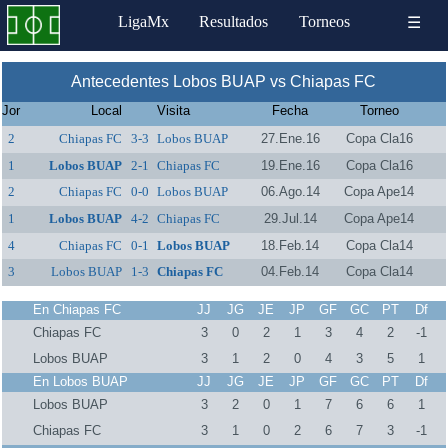
LigaMx
Resultados
Torneos
☰
Antecedentes Lobos BUAP vs Chiapas FC
Jor
Local
Visita
Fecha
Torneo
2
Chiapas FC
3-3
Lobos BUAP
27.Ene.16
Copa Cla16
1
Lobos BUAP
2-1
Chiapas FC
19.Ene.16
Copa Cla16
2
Chiapas FC
0-0
Lobos BUAP
06.Ago.14
Copa Ape14
1
Lobos BUAP
4-2
Chiapas FC
29.Jul.14
Copa Ape14
4
Chiapas FC
0-1
Lobos BUAP
18.Feb.14
Copa Cla14
3
Lobos BUAP
1-3
Chiapas FC
04.Feb.14
Copa Cla14
En Chiapas FC
JJ
JG
JE
JP
GF
GC
PT
Df
Chiapas FC
3
0
2
1
3
4
2
-1
Lobos BUAP
3
1
2
0
4
3
5
1
En Lobos BUAP
JJ
JG
JE
JP
GF
GC
PT
Df
Lobos BUAP
3
2
0
1
7
6
6
1
Chiapas FC
3
1
0
2
6
7
3
-1