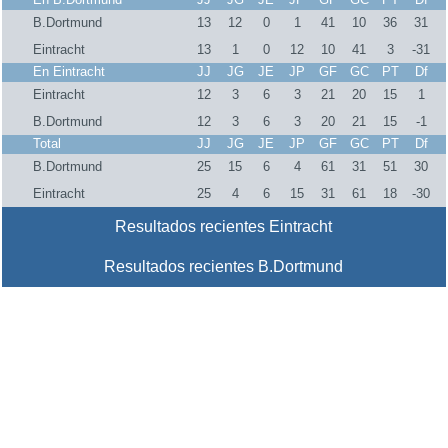
B.Dortmund
13
12
0
1
41
10
36
31
Eintracht
13
1
0
12
10
41
3
-31
En Eintracht
JJ
JG
JE
JP
GF
GC
PT
Df
Eintracht
12
3
6
3
21
20
15
1
B.Dortmund
12
3
6
3
20
21
15
-1
Total
JJ
JG
JE
JP
GF
GC
PT
Df
B.Dortmund
25
15
6
4
61
31
51
30
Eintracht
25
4
6
15
31
61
18
-30
Resultados recientes Eintracht
Resultados recientes B.Dortmund