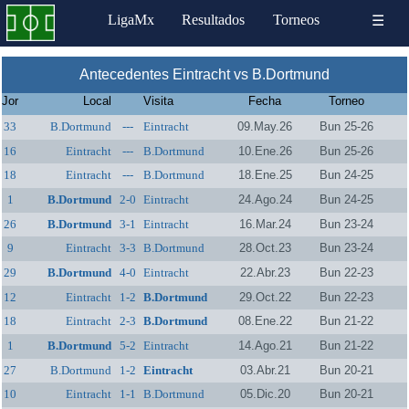
LigaMx
Resultados
Torneos
☰
Antecedentes Eintracht vs B.Dortmund
Jor
Local
Visita
Fecha
Torneo
33
B.Dortmund
---
Eintracht
09.May.26
Bun 25-26
16
Eintracht
---
B.Dortmund
10.Ene.26
Bun 25-26
18
Eintracht
---
B.Dortmund
18.Ene.25
Bun 24-25
1
B.Dortmund
2-0
Eintracht
24.Ago.24
Bun 24-25
26
B.Dortmund
3-1
Eintracht
16.Mar.24
Bun 23-24
9
Eintracht
3-3
B.Dortmund
28.Oct.23
Bun 23-24
29
B.Dortmund
4-0
Eintracht
22.Abr.23
Bun 22-23
12
Eintracht
1-2
B.Dortmund
29.Oct.22
Bun 22-23
18
Eintracht
2-3
B.Dortmund
08.Ene.22
Bun 21-22
1
B.Dortmund
5-2
Eintracht
14.Ago.21
Bun 21-22
27
B.Dortmund
1-2
Eintracht
03.Abr.21
Bun 20-21
10
Eintracht
1-1
B.Dortmund
05.Dic.20
Bun 20-21