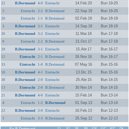
22
B.Dortmund
4-0
Eintracht
14.Feb.20
Bun 19-20
5
Eintracht
2-2
B.Dortmund
22.Sep.19
Bun 19-20
20
Eintracht
1-1
B.Dortmund
02.Feb.19
Bun 18-19
3
B.Dortmund
3-1
Eintracht
14.Sep.18
Bun 18-19
26
B.Dortmund
3-2
Eintracht
11.Mar.18
Bun 17-18
9
Eintracht
2-2
B.Dortmund
21.Oct.17
Bun 17-18
29
B.Dortmund
3-1
Eintracht
15.Abr.17
Bun 16-17
12
Eintracht
2-1
B.Dortmund
26.Nov.16
Bun 16-17
33
Eintracht
1-0
B.Dortmund
07.May.16
Bun 15-16
16
B.Dortmund
4-1
Eintracht
13.Dic.15
Bun 15-16
30
B.Dortmund
2-0
Eintracht
25.Abr.15
Bun 14-15
13
Eintracht
2-0
B.Dortmund
30.Nov.14
Bun 14-15
21
B.Dortmund
4-0
Eintracht
15.Feb.14
Bun 13-14
4
Eintracht
1-2
B.Dortmund
01.Sep.13
Bun 13-14
22
B.Dortmund
3-0
Eintracht
16.Feb.13
Bun 12-13
5
Eintracht
3-3
B.Dortmund
25.Sep.12
Bun 12-13
En B.Dortmund
JJ
JG
JE
JP
GF
GC
PT
Df