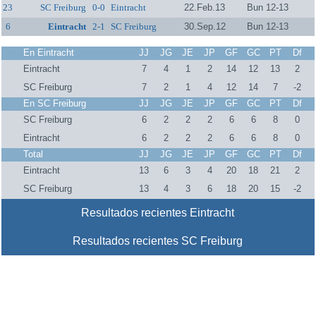
23
SC Freiburg
0-0
Eintracht
22.Feb.13
Bun 12-13
6
Eintracht
2-1
SC Freiburg
30.Sep.12
Bun 12-13
En Eintracht
JJ
JG
JE
JP
GF
GC
PT
Df
Eintracht
7
4
1
2
14
12
13
2
SC Freiburg
7
2
1
4
12
14
7
-2
En SC Freiburg
JJ
JG
JE
JP
GF
GC
PT
Df
SC Freiburg
6
2
2
2
6
6
8
0
Eintracht
6
2
2
2
6
6
8
0
Total
JJ
JG
JE
JP
GF
GC
PT
Df
Eintracht
13
6
3
4
20
18
21
2
SC Freiburg
13
4
3
6
18
20
15
-2
Resultados recientes Eintracht
Resultados recientes SC Freiburg