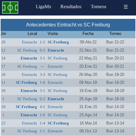
LigaMx
Resultados
Torneos
☰
Antecedentes Eintracht vs SC Freiburg
Jor
Local
Visita
Fecha
Torneo
29
Eintracht
1-2
SC Freiburg
09.Abr.22
Bun 21-22
12
SC Freiburg
0-2
Eintracht
21.Nov.21
Bun 21-22
34
Eintracht
3-1
SC Freiburg
22.May.21
Bun 20-21
17
SC Freiburg
---
Eintracht
20.Ene.21
Bun 20-21
28
Eintracht
3-3
SC Freiburg
26.May.20
Bun 19-20
11
SC Freiburg
1-0
Eintracht
09.Nov.19
Bun 19-20
18
Eintracht
3-1
SC Freiburg
19.Ene.19
Bun 18-19
1
SC Freiburg
0-2
Eintracht
25.Ago.18
Bun 18-19
18
SC Freiburg
4-1
Eintracht
31.Ene.15
Bun 14-15
1
Eintracht
1-0
SC Freiburg
23.Ago.14
Bun 14-15
25
Eintracht
1-4
SC Freiburg
16.Mar.14
Bun 13-14
8
SC Freiburg
1-1
Eintracht
06.Oct.13
Bun 13-14