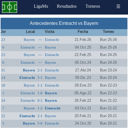
LigaMx
Resultados
Torneos
☰
Antecedentes Eintracht vs Bayern
Jor
Local
Visita
Fecha
Torneo
23
Bayern
---
Eintracht
21.Feb.26
Bun 25-26
6
Eintracht
---
Bayern
04.Oct.25
Bun 25-26
23
Bayern
---
Eintracht
22.Feb.25
Bun 24-25
6
Eintracht
---
Bayern
05.Oct.24
Bun 24-25
31
Bayern
2-1
Eintracht
27.Abr.24
Bun 23-24
14
Eintracht
5-1
Bayern
09.Dic.23
Bun 23-24
18
Bayern
1-1
Eintracht
28.Ene.23
Bun 22-23
1
Eintracht
1-6
Bayern
05.Ago.22
Bun 22-23
24
Eintracht
0-1
Bayern
26.Feb.22
Bun 21-22
7
Bayern
1-2
Eintracht
03.Oct.21
Bun 21-22
22
Eintracht
2-1
Bayern
20.Feb.21
Bun 20-21
5
Bayern
5-0
Eintracht
24.Oct.20
Bun 20-21