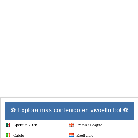
⚽ Explora mas contenido en vivoelfutbol ⚽
Apertura 2026
Premier League
Calcio
Eredivisie