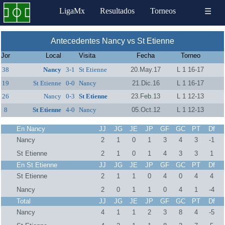
LigaMx
Resultados
Torneos
☰
Antecedentes Nancy vs St Etienne
Jor
Local
Visita
Fecha
Torneo
38
Nancy
3-1
St Etienne
20.May.17
L 1 16-17
19
St Etienne
0-0
Nancy
21.Dic.16
L 1 16-17
26
Nancy
0-3
St Etienne
23.Feb.13
L 1 12-13
8
St Etienne
4-0
Nancy
05.Oct.12
L 1 12-13
En Nancy
JJ
JG
JE
JP
GF
GC
PT
Df
Nancy
2
1
0
1
3
4
3
-1
St Etienne
2
1
0
1
4
3
3
1
En St Etienne
JJ
JG
JE
JP
GF
GC
PT
Df
St Etienne
2
1
1
0
4
0
4
4
Nancy
2
0
1
1
0
4
1
-4
Total
JJ
JG
JE
JP
GF
GC
PT
Df
Nancy
4
1
1
2
3
8
4
-5